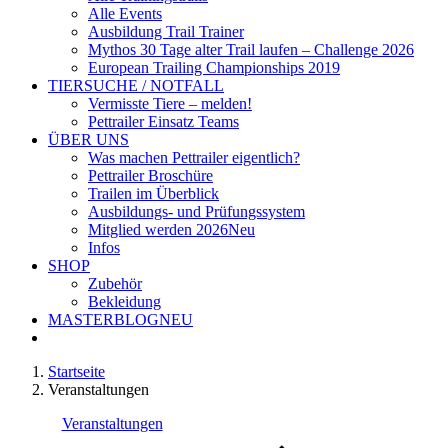
Alle Events
Ausbildung Trail Trainer
Mythos 30 Tage alter Trail laufen – Challenge 2026
European Trailing Championships 2019
TIERSUCHE / NOTFALL
Vermisste Tiere – melden!
Pettrailer Einsatz Teams
ÜBER UNS
Was machen Pettrailer eigentlich?
Pettrailer Broschüre
Trailen im Überblick
Ausbildungs- und Prüfungssystem
Mitglied werden 2026
Neu
Infos
SHOP
Zubehör
Bekleidung
MASTERBLOG
NEU
Startseite
Veranstaltungen
Veranstaltungen