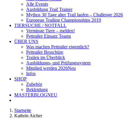
Alle Events
Ausbildung Trail Trainer
Mythos 30 Tage alter Trail laufen – Challenge 2026
European Trailing Championships 2019
TIERSUCHE / NOTFALL
Vermisste Tiere – melden!
Pettrailer Einsatz Teams
ÜBER UNS
Was machen Pettrailer eigentlich?
Pettrailer Broschüre
Trailen im Überblick
Ausbildungs- und Prüfungssystem
Mitglied werden 2026
Neu
Infos
SHOP
Zubehör
Bekleidung
MASTERBLOG
NEU
Startseite
Kathrin Aicher