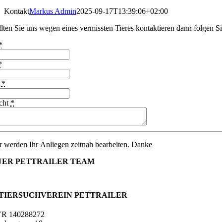
Kontakt
Markus Admin
2025-09-17T13:39:06+02:00
llten Sie uns wegen eines vermissten Tieres kontaktieren dann folgen Si
*
*
f
*
cht
*
r werden Ihr Anliegen zeitnah bearbeiten. Danke
UER PETTRAILER TEAM
. TIERSUCHVEREIN PETTRAILER
R 140288272