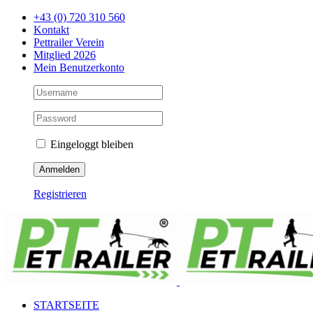
Zum
+43 (0) 720 310 560
Inhalt
Kontakt
springen
Pettrailer Verein
Mitglied 2026
Mein Benutzerkonto
Eingeloggt bleiben
Registrieren
Facebook
X
YouTube
Instagram
STARTSEITE