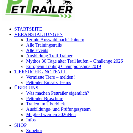
STARTSEITE
VERANSTALTUNGEN
Termin Auswahl nach Trainern
Alle Trainingstrails
Alle Events
Ausbildung Trail Trainer
Mythos 30 Tage alter Trail laufen – Challenge 2026
European Trailing Championships 2019
TIERSUCHE / NOTFALL
Vermisste Tiere – melden!
Pettrailer Einsatz Teams
ÜBER UNS
Was machen Pettrailer eigentlich?
Pettrailer Broschüre
Trailen im Überblick
Ausbildungs- und Prüfungssystem
Mitglied werden 2026
Neu
Infos
SHOP
Zubehör