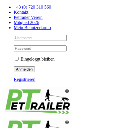
Zum
+43 (0) 720 310 560
Inhalt
Kontakt
springen
Pettrailer Verein
Mitglied 2026
Mein Benutzerkonto
Eingeloggt bleiben
Registrieren
Facebook
X
YouTube
Instagram