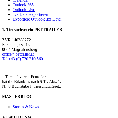
iCalendar
Outlook 365
Outlook Live
.ics-Datei exportieren
Exportiere Outlook .ics Datei
1. Tiersuchverein PETTRAILER
ZVR 140288272
Kirchengasse 18
9064 Magdalensberg
office@pettrailer.at
Tel:+43 (0) 720 310 560
1.Tiersuchverein Pettrailer
hat die Erlaubnis nach § 11, Abs. 1,
Nr. 8 Buchstabe f, Tierschutzgesetz
MASTERBLOG
Stories & News
AUSBILDUNG