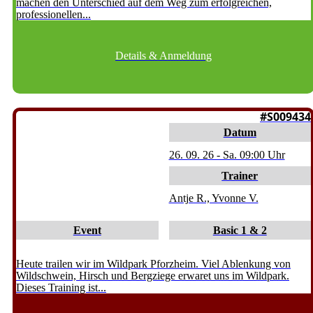
machen den Unterschied auf dem Weg zum erfolgreichen,
professionellen...
Details & Anmeldung
PFORZHEIM
#S009434
Datum
26. 09. 26 - Sa. 09:00 Uhr
Trainer
Antje R., Yvonne V.
Event
Basic 1 & 2
Heute trailen wir im Wildpark Pforzheim. Viel Ablenkung von
Wildschwein, Hirsch und Bergziege erwaret uns im Wildpark.
Dieses Training ist...