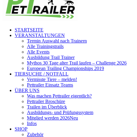
STARTSEITE
VERANSTALTUNGEN
Termin Auswahl nach Trainern
Alle Trainingstrails
Alle Events
Ausbildung Trail Trainer
Mythos 30 Tage alter Trail laufen – Challenge 2026
European Trailing Championships 2019
TIERSUCHE / NOTFALL
Vermisste Tiere – melden!
Pettrailer Einsatz Teams
ÜBER UNS
Was machen Pettrailer eigentlich?
Pettrailer Broschüre
Trailen im Überblick
Ausbildungs- und Prüfungssystem
Mitglied werden 2026
Neu
Infos
SHOP
Zubehör