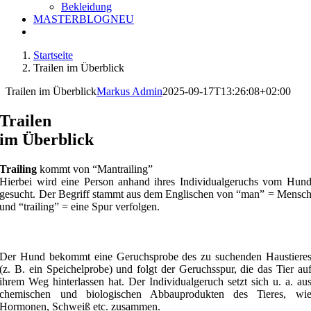
Bekleidung
MASTERBLOG
NEU
Startseite
Trailen im Überblick
Trailen im Überblick
Markus Admin
2025-09-17T13:26:08+02:00
Trailen
im Überblick
Trailing
kommt von “Mantrailing”
Hierbei wird eine Person anhand ihres Individualgeruchs vom Hun
gesucht. Der Begriff stammt aus dem Englischen von “man” = Mensc
und “trailing” = eine Spur verfolgen.
Der Hund bekommt eine Geruchsprobe des zu suchenden Haustiere
(z. B. ein Speichelprobe) und folgt der Geruchsspur, die das Tier au
ihrem Weg hinterlassen hat. Der Individualgeruch setzt sich u. a. au
chemischen und biologischen Abbauprodukten des Tieres, wi
Hormonen, Schweiß etc. zusammen.