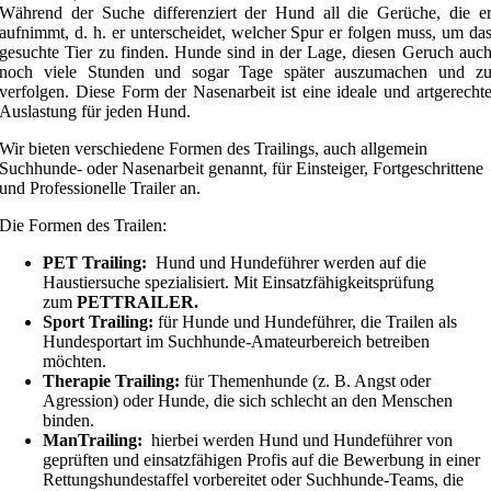
Während der Suche differenziert der Hund all die Gerüche, die e
aufnimmt, d. h. er unterscheidet, welcher Spur er folgen muss, um da
gesuchte Tier zu finden. Hunde sind in der Lage, diesen Geruch auc
noch viele Stunden und sogar Tage später auszumachen und z
verfolgen. Diese Form der Nasenarbeit ist eine ideale und artgerecht
Auslastung für jeden Hund.
Wir bieten verschiedene Formen des Trailings, auch allgemein
Suchhunde- oder Nasenarbeit genannt, für Einsteiger, Fortgeschrittene
und Professionelle Trailer an.
Die Formen des Trailen:
PET Trailing:
Hund und Hundeführer werden auf die
Haustiersuche spezialisiert. Mit Einsatzfähigkeitsprüfung
zum
PETTRAILER.
Sport Trailing:
für Hunde und Hundeführer, die Trailen als
Hundesportart im Suchhunde-Amateurbereich betreiben
möchten.
Therapie Trailing:
für Themenhunde (z. B. Angst oder
Agression) oder Hunde, die sich schlecht an den Menschen
binden.
ManTrailing:
hierbei werden Hund und Hundeführer von
geprüften und einsatzfähigen Profis auf die Bewerbung in einer
Rettungshundestaffel vorbereitet oder Suchhunde-Teams, die