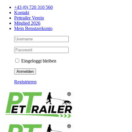
Zum
+43 (0) 720 310 560
Inhalt
Kontakt
springen
Pettrailer Verein
Mitglied 2026
Mein Benutzerkonto
Eingeloggt bleiben
Registrieren
Facebook
X
YouTube
Instagram