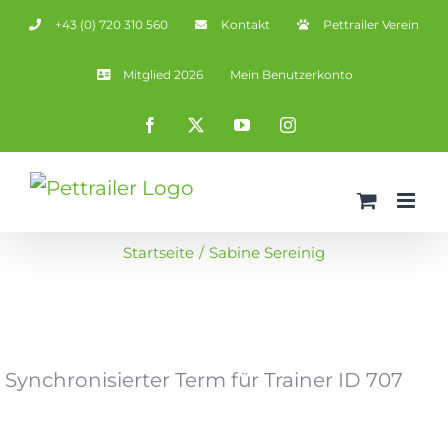
Zum
+43 (0) 720 310 560
Kontakt
Pettrailer Verein
Inhalt
springen
Mitglied 2026
Mein Benutzerkonto
Facebook
X
YouTube
Instagram
Startseite
Sabine Sereinig
Synchronisierter Term für Trainer ID 707