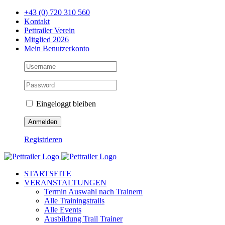
Zum
+43 (0) 720 310 560
Inhalt
Kontakt
springen
Pettrailer Verein
Mitglied 2026
Mein Benutzerkonto
Eingeloggt bleiben
Registrieren
Facebook
X
YouTube
Instagram
STARTSEITE
VERANSTALTUNGEN
Termin Auswahl nach Trainern
Alle Trainingstrails
Alle Events
Ausbildung Trail Trainer