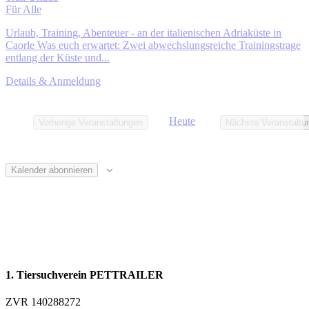
Für Alle
Urlaub, Training, Abenteuer - an der italienischen Adriaküste in
Caorle Was euch erwartet: Zwei abwechslungsreiche Trainingstrage
entlang der Küste und...
Details & Anmeldung
Heute
Vorherige
Veranstaltungen
Nächste
Veranstaltu
Kalender abonnieren
1. Tiersuchverein PETTRAILER
ZVR 140288272