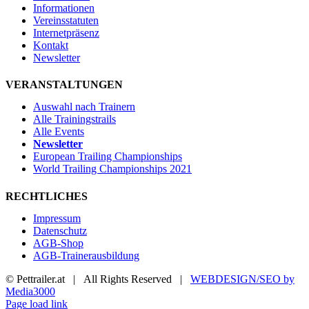
Informationen
Vereinsstatuten
Internetpräsenz
Kontakt
Newsletter
VERANSTALTUNGEN
Auswahl nach Trainern
Alle Trainingstrails
Alle Events
Newsletter
European Trailing Championships
World Trailing Championships 2021
RECHTLICHES
Impressum
Datenschutz
AGB-Shop
AGB-Trainerausbildung
© Pettrailer.at | All Rights Reserved |
WEBDESIGN/SEO by
Media3000
Facebook
X
YouTube
Instagram
Page load link