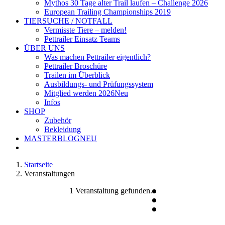
Mythos 30 Tage alter Trail laufen – Challenge 2026
European Trailing Championships 2019
TIERSUCHE / NOTFALL
Vermisste Tiere – melden!
Pettrailer Einsatz Teams
ÜBER UNS
Was machen Pettrailer eigentlich?
Pettrailer Broschüre
Trailen im Überblick
Ausbildungs- und Prüfungssystem
Mitglied werden 2026
Neu
Infos
SHOP
Zubehör
Bekleidung
MASTERBLOG
NEU
Startseite
Veranstaltungen
1 Veranstaltung gefunden.