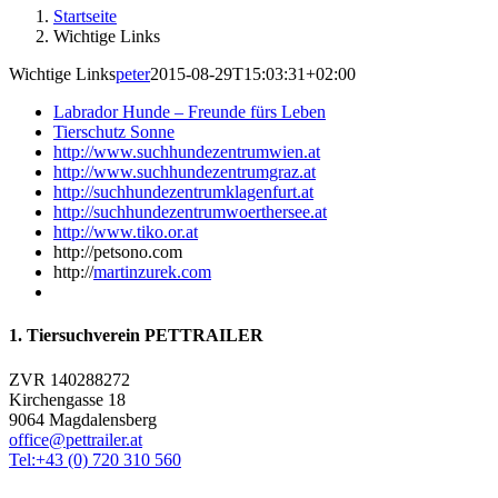
Startseite
Wichtige Links
Wichtige Links
peter
2015-08-29T15:03:31+02:00
Labrador Hunde – Freunde fürs Leben
Tierschutz Sonne
http://www.suchhundezentrumwien.at
http://www.suchhundezentrumgraz.at
http://suchhundezentrumklagenfurt.at
http://suchhundezentrumwoerthersee.at
http://www.tiko.or.at
http://petsono.com
http://
martinzurek.com
1. Tiersuchverein PETTRAILER
ZVR 140288272
Kirchengasse 18
9064 Magdalensberg
office@pettrailer.at
Tel:+43 (0) 720 310 560