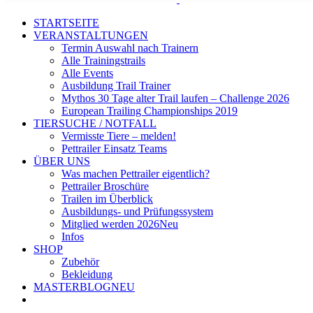
STARTSEITE
VERANSTALTUNGEN
Termin Auswahl nach Trainern
Alle Trainingstrails
Alle Events
Ausbildung Trail Trainer
Mythos 30 Tage alter Trail laufen – Challenge 2026
European Trailing Championships 2019
TIERSUCHE / NOTFALL
Vermisste Tiere – melden!
Pettrailer Einsatz Teams
ÜBER UNS
Was machen Pettrailer eigentlich?
Pettrailer Broschüre
Trailen im Überblick
Ausbildungs- und Prüfungssystem
Mitglied werden 2026
Neu
Infos
SHOP
Zubehör
Bekleidung
MASTERBLOG
NEU