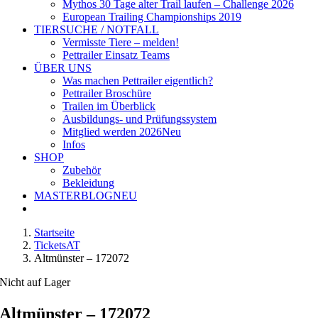
Mythos 30 Tage alter Trail laufen – Challenge 2026
European Trailing Championships 2019
TIERSUCHE / NOTFALL
Vermisste Tiere – melden!
Pettrailer Einsatz Teams
ÜBER UNS
Was machen Pettrailer eigentlich?
Pettrailer Broschüre
Trailen im Überblick
Ausbildungs- und Prüfungssystem
Mitglied werden 2026
Neu
Infos
SHOP
Zubehör
Bekleidung
MASTERBLOG
NEU
Startseite
TicketsAT
Altmünster – 172072
Nicht auf Lager
Altmünster – 172072