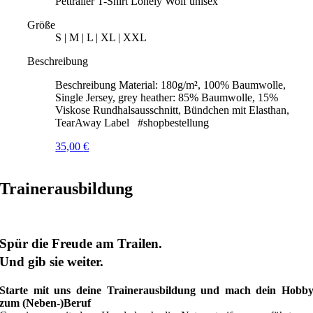
Pettrailer T-Shirt Lonely Wolf unisex
Größe
S | M | L | XL | XXL
Beschreibung
Beschreibung Material: 180g/m², 100% Baumwolle,
Single Jersey, grey heather: 85% Baumwolle, 15%
Viskose Rundhalsausschnitt, Bündchen mit Elasthan,
TearAway Label #shopbestellung
35,00
€
Trainerausbildung
Spür die Freude am Trailen.
Und gib sie weiter.
Starte mit uns deine Trainerausbildung und mach dein Hobb
zum (Neben-)Beruf