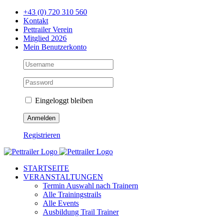
Zum
+43 (0) 720 310 560
Inhalt
Kontakt
springen
Pettrailer Verein
Mitglied 2026
Mein Benutzerkonto
Eingeloggt bleiben
Registrieren
Facebook
X
YouTube
Instagram
STARTSEITE
VERANSTALTUNGEN
Termin Auswahl nach Trainern
Alle Trainingstrails
Alle Events
Ausbildung Trail Trainer