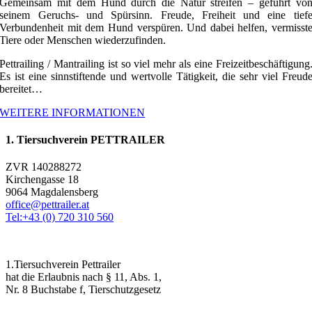
Gemeinsam mit dem Hund durch die Natur streifen – geführt vo
seinem Geruchs- und Spürsinn. Freude, Freiheit und eine tief
Verbundenheit mit dem Hund verspüren. Und dabei helfen, vermisst
Tiere oder Menschen wiederzufinden.
Pettrailing / Mantrailing ist so viel mehr als eine Freizeitbeschäftigung
Es ist eine sinnstiftende und wertvolle Tätigkeit, die sehr viel Freud
bereitet…
WEITERE INFORMATIONEN
1. Tiersuchverein PETTRAILER
ZVR 140288272
Kirchengasse 18
9064 Magdalensberg
office@pettrailer.at
Tel:+43 (0) 720 310 560
1.Tiersuchverein Pettrailer
hat die Erlaubnis nach § 11, Abs. 1,
Nr. 8 Buchstabe f, Tierschutzgesetz