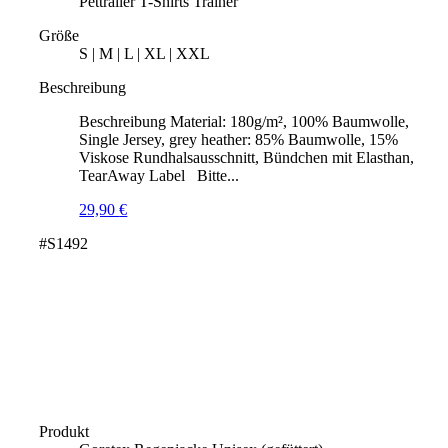
Pettrailer T-Shirts Trainer
Größe
S | M | L | XL | XXL
Beschreibung
Beschreibung Material: 180g/m², 100% Baumwolle,
Single Jersey, grey heather: 85% Baumwolle, 15%
Viskose Rundhalsausschnitt, Bündchen mit Elasthan,
TearAway Label Bitte...
29,90
€
#S1492
Produkt