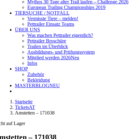
Mythos 30 Tage alter Trail laufen – Challenge 2026
European Trailing Championships 2019
TIERSUCHE / NOTFALL
Vermisste Tiere – melden!
Pettrailer Einsatz Teams
ÜBER UNS
Was machen Pettrailer eigentlich?
Pettrailer Broschüre
Trailen im Überblick
Ausbildungs- und Prüfungssystem
Mitglied werden 2026
Neu
Infos
SHOP
Zubehör
Bekleidung
MASTERBLOG
NEU
Startseite
TicketsAT
Amstetten – 171038
cht auf Lager
mstetten – 171038