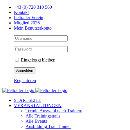
Zum
+43 (0) 720 310 560
Inhalt
Kontakt
springen
Pettrailer Verein
Mitglied 2026
Mein Benutzerkonto
Eingeloggt bleiben
Registrieren
Facebook
X
YouTube
Instagram
STARTSEITE
VERANSTALTUNGEN
Termin Auswahl nach Trainern
Alle Trainingstrails
Alle Events
Ausbildung Trail Trainer