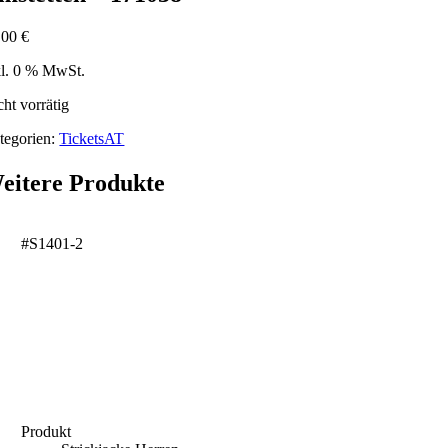
,00
€
kl. 0 % MwSt.
cht vorrätig
tegorien:
TicketsAT
eitere Produkte
#S1401-2
Produkt