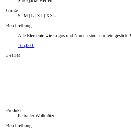
Strickjacke Herren
Größe
S | M | L | XL | XXL
Beschreibung
Alle Elemente wie Logos und Namen sind sehr fein gestickt 
165,00
€
#S1434
Produkt
Pettrailer Wollmütze
Beschreibung