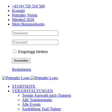
Zum
+43 (0) 720 310 560
Inhalt
Kontakt
springen
Pettrailer Verein
Mitglied 2026
Mein Benutzerkonto
Eingeloggt bleiben
Registrieren
Facebook
X
YouTube
Instagram
STARTSEITE
VERANSTALTUNGEN
Termin Auswahl nach Trainern
Alle Trainingstrails
Alle Events
Ausbildung Trail Trainer