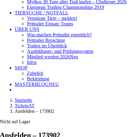
Mythos 30 Tage alter Trail laufen – Challenge 2026
European Trailing Championships 2019
TIERSUCHE / NOTFALL
Vermisste Tiere – melden!
Pettrailer Einsatz Teams
ÜBER UNS
Was machen Pettrailer eigentlich?
Pettrailer Broschüre
Trailen im Überblick
Ausbildungs- und Prüfungssystem
Mitglied werden 2026
Neu
Infos
SHOP
Zubehör
Bekleidung
MASTERBLOG
NEU
Startseite
TicketsAT
Ansfelden – 173902
Nicht auf Lager
Ansfelden – 173902