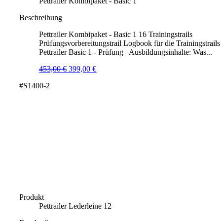
Pettrailer Kombipaket - Basic 1
Beschreibung
Pettrailer Kombipaket - Basic 1 16 Trainingstrails
Prüfungsvorbereitungstrail Logbook für die Trainingstrails
Pettrailer Basic 1 - Prüfung Ausbildungsinhalte: Was...
Ursprünglicher
Aktueller
453,00
€
399,00
€
Preis
Preis
#S1400-2
war:
ist:
453,00 €
399,00 €.
Produkt
Pettrailer Lederleine 12