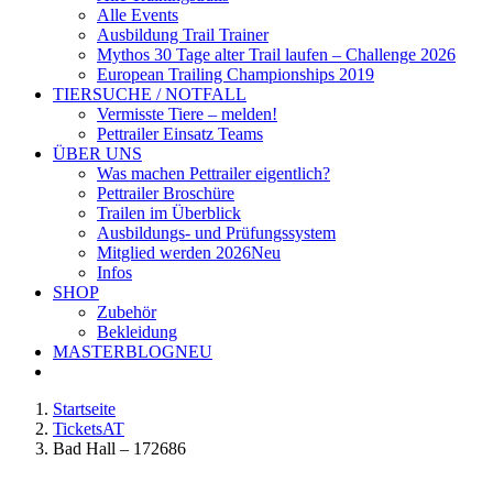
Alle Events
Ausbildung Trail Trainer
Mythos 30 Tage alter Trail laufen – Challenge 2026
European Trailing Championships 2019
TIERSUCHE / NOTFALL
Vermisste Tiere – melden!
Pettrailer Einsatz Teams
ÜBER UNS
Was machen Pettrailer eigentlich?
Pettrailer Broschüre
Trailen im Überblick
Ausbildungs- und Prüfungssystem
Mitglied werden 2026
Neu
Infos
SHOP
Zubehör
Bekleidung
MASTERBLOG
NEU
Startseite
TicketsAT
Bad Hall – 172686