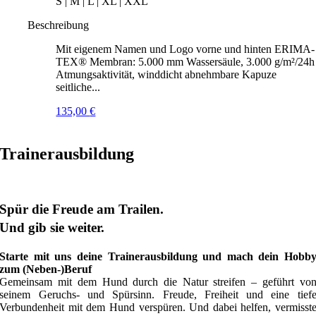
S | M | L | XL | XXL
Beschreibung
Mit eigenem Namen und Logo vorne und hinten ERIMA-
TEX® Membran: 5.000 mm Wassersäule, 3.000 g/m²/24h
Atmungsaktivität, winddicht abnehmbare Kapuze
seitliche...
135,00
€
Trainerausbildung
Spür die Freude am Trailen.
Und gib sie weiter.
Starte mit uns deine Trainerausbildung und mach dein Hobb
zum (Neben-)Beruf
Gemeinsam mit dem Hund durch die Natur streifen – geführt vo
seinem Geruchs- und Spürsinn. Freude, Freiheit und eine tief
Verbundenheit mit dem Hund verspüren. Und dabei helfen, vermisst