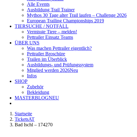
Alle Events
Ausbildung Trail Trainer
Mythos 30 Tage alter Trail laufen – Challenge 2026
European Trailing Championships 2019
TIERSUCHE / NOTFALL
Vermisste Tiere – melden!
Pettrailer Einsatz Teams
ÜBER UNS
Was machen Pettrailer eigentlich?
Pettrailer Broschüre
Trailen im Überblick
Ausbildungs- und Prüfungssystem
Mitglied werden 2026
Neu
Infos
SHOP
Zubehör
Bekleidung
MASTERBLOG
NEU
Startseite
TicketsAT
Bad Ischl – 174270