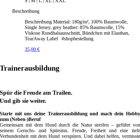
S | M | L | XL | XXL
Beschreibung
Beschreibung Material: 180g/m², 100% Baumwolle,
Single Jersey, grey heather: 85% Baumwolle, 15%
Viskose Rundhalsausschnitt, Bündchen mit Elasthan,
TearAway Label #shopbestellung
35,00
€
Trainerausbildung
Spür die Freude am Trailen.
Und gib sie weiter.
Starte mit uns deine Trainerausbildung und mach dein Hobb
zum (Neben-)Beruf
Gemeinsam mit dem Hund durch die Natur streifen – geführt vo
seinem Geruchs- und Spürsinn. Freude, Freiheit und eine tief
Verbundenheit mit dem Hund verspüren. Und dabei helfen, vermisst