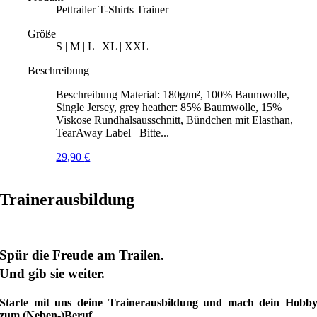
Pettrailer T-Shirts Trainer
Größe
S | M | L | XL | XXL
Beschreibung
Beschreibung Material: 180g/m², 100% Baumwolle,
Single Jersey, grey heather: 85% Baumwolle, 15%
Viskose Rundhalsausschnitt, Bündchen mit Elasthan,
TearAway Label Bitte...
29,90
€
Trainerausbildung
Spür die Freude am Trailen.
Und gib sie weiter.
Starte mit uns deine Trainerausbildung und mach dein Hobb
zum (Neben-)Beruf