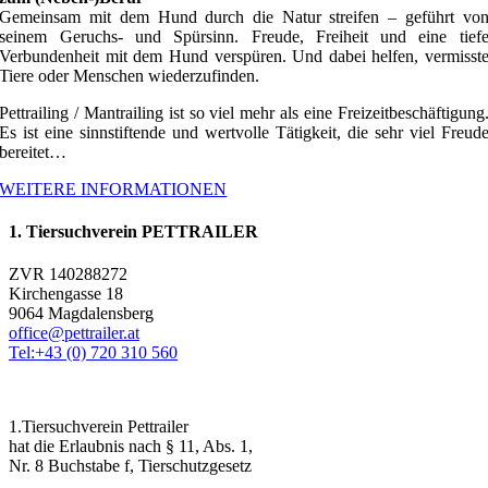
Gemeinsam mit dem Hund durch die Natur streifen – geführt vo
seinem Geruchs- und Spürsinn. Freude, Freiheit und eine tief
Verbundenheit mit dem Hund verspüren. Und dabei helfen, vermisst
Tiere oder Menschen wiederzufinden.
Pettrailing / Mantrailing ist so viel mehr als eine Freizeitbeschäftigung
Es ist eine sinnstiftende und wertvolle Tätigkeit, die sehr viel Freud
bereitet…
WEITERE INFORMATIONEN
1. Tiersuchverein PETTRAILER
ZVR 140288272
Kirchengasse 18
9064 Magdalensberg
office@pettrailer.at
Tel:+43 (0) 720 310 560
1.Tiersuchverein Pettrailer
hat die Erlaubnis nach § 11, Abs. 1,
Nr. 8 Buchstabe f, Tierschutzgesetz