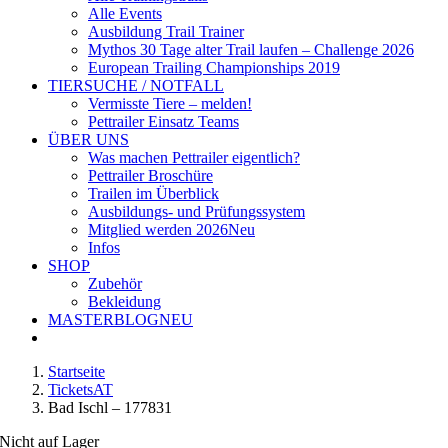
Alle Events
Ausbildung Trail Trainer
Mythos 30 Tage alter Trail laufen – Challenge 2026
European Trailing Championships 2019
TIERSUCHE / NOTFALL
Vermisste Tiere – melden!
Pettrailer Einsatz Teams
ÜBER UNS
Was machen Pettrailer eigentlich?
Pettrailer Broschüre
Trailen im Überblick
Ausbildungs- und Prüfungssystem
Mitglied werden 2026
Neu
Infos
SHOP
Zubehör
Bekleidung
MASTERBLOG
NEU
Startseite
TicketsAT
Bad Ischl – 177831
Nicht auf Lager