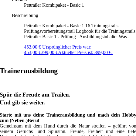
Pettrailer Kombipaket - Basic 1
Beschreibung
Pettrailer Kombipaket - Basic 1 16 Trainingstrails
Prüfungsvorbereitungstrail Logbook für die Trainingstrails
Pettrailer Basic 1 - Prüfung Ausbildungsinhalte: Was...
453,00
€
Ursprünglicher Preis war:
453,00 €
399,00
€
Aktueller Preis ist: 399,00 €.
Trainerausbildung
Spür die Freude am Trailen.
Und gib sie weiter.
Starte mit uns deine Trainerausbildung und mach dein Hobb
zum (Neben-)Beruf
Gemeinsam mit dem Hund durch die Natur streifen – geführt vo
seinem Geruchs- und Spürsinn. Freude, Freiheit und eine tief