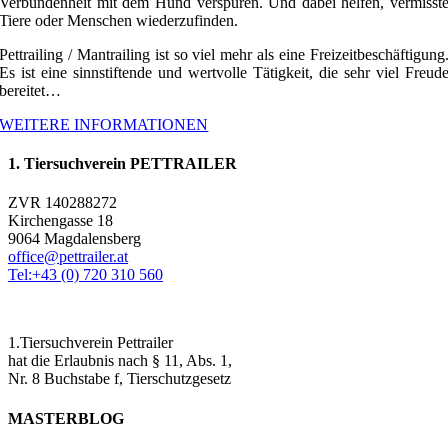
Verbundenheit mit dem Hund verspüren. Und dabei helfen, vermisst
Tiere oder Menschen wiederzufinden.
Pettrailing / Mantrailing ist so viel mehr als eine Freizeitbeschäftigung
Es ist eine sinnstiftende und wertvolle Tätigkeit, die sehr viel Freud
bereitet…
WEITERE INFORMATIONEN
1. Tiersuchverein PETTRAILER
ZVR 140288272
Kirchengasse 18
9064 Magdalensberg
office@pettrailer.at
Tel:+43 (0) 720 310 560
1.Tiersuchverein Pettrailer
hat die Erlaubnis nach § 11, Abs. 1,
Nr. 8 Buchstabe f, Tierschutzgesetz
MASTERBLOG