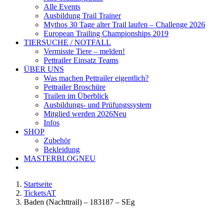
Alle Events
Ausbildung Trail Trainer
Mythos 30 Tage alter Trail laufen – Challenge 2026
European Trailing Championships 2019
TIERSUCHE / NOTFALL
Vermisste Tiere – melden!
Pettrailer Einsatz Teams
ÜBER UNS
Was machen Pettrailer eigentlich?
Pettrailer Broschüre
Trailen im Überblick
Ausbildungs- und Prüfungssystem
Mitglied werden 2026
Neu
Infos
SHOP
Zubehör
Bekleidung
MASTERBLOG
NEU
Startseite
TicketsAT
Baden (Nachttrail) – 183187 – SEg