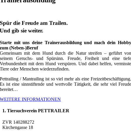
Trainerausbildung
Spür die Freude am Trailen.
Und gib sie weiter.
Starte mit uns deine Trainerausbildung und mach dein Hobb
zum (Neben-)Beruf
Gemeinsam mit dem Hund durch die Natur streifen – geführt vo
seinem Geruchs- und Spürsinn. Freude, Freiheit und eine tief
Verbundenheit mit dem Hund verspüren. Und dabei helfen, vermisst
Tiere oder Menschen wiederzufinden.
Pettrailing / Mantrailing ist so viel mehr als eine Freizeitbeschäftigung
Es ist eine sinnstiftende und wertvolle Tätigkeit, die sehr viel Freud
bereitet…
WEITERE INFORMATIONEN
1. Tiersuchverein PETTRAILER
ZVR 140288272
Kirchengasse 18