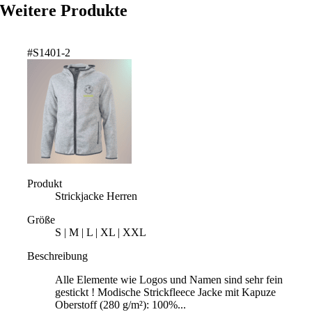
Weitere Produkte
#S1401-2
Produkt
Strickjacke Herren
Größe
S | M | L | XL | XXL
Beschreibung
Alle Elemente wie Logos und Namen sind sehr fein
gestickt ! Modische Strickfleece Jacke mit Kapuze
Oberstoff (280 g/m²): 100%...