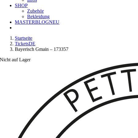
SHOP
Zubehör
Bekleidung
MASTERBLOG
NEU
Startseite
TicketsDE
Bayerisch Gmain – 173357
Nicht auf Lager