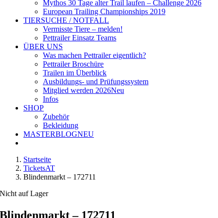
Mythos 30 Tage alter Trail laufen – Challenge 2026
European Trailing Championships 2019
TIERSUCHE / NOTFALL
Vermisste Tiere – melden!
Pettrailer Einsatz Teams
ÜBER UNS
Was machen Pettrailer eigentlich?
Pettrailer Broschüre
Trailen im Überblick
Ausbildungs- und Prüfungssystem
Mitglied werden 2026
Neu
Infos
SHOP
Zubehör
Bekleidung
MASTERBLOG
NEU
Startseite
TicketsAT
Blindenmarkt – 172711
Nicht auf Lager
Blindenmarkt – 172711