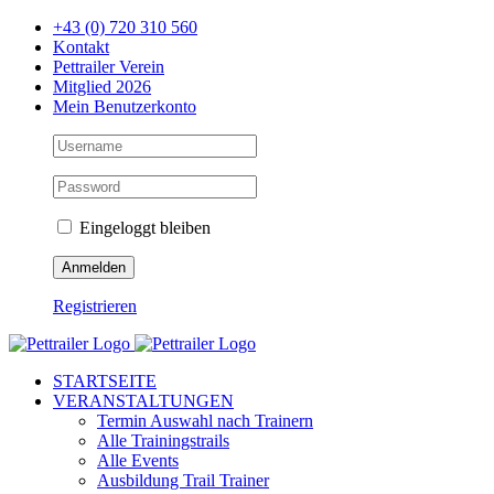
Zum
+43 (0) 720 310 560
Inhalt
Kontakt
springen
Pettrailer Verein
Mitglied 2026
Mein Benutzerkonto
Eingeloggt bleiben
Registrieren
Facebook
X
YouTube
Instagram
STARTSEITE
VERANSTALTUNGEN
Termin Auswahl nach Trainern
Alle Trainingstrails
Alle Events
Ausbildung Trail Trainer