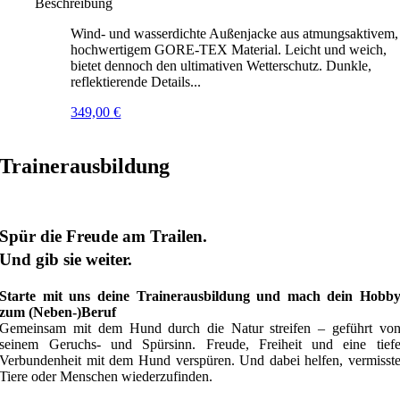
Beschreibung
Wind- und wasserdichte Außenjacke aus atmungsaktivem,
hochwertigem GORE-TEX Material. Leicht und weich,
bietet dennoch den ultimativen Wetterschutz. Dunkle,
reflektierende Details...
349,00
€
Trainerausbildung
Spür die Freude am Trailen.
Und gib sie weiter.
Starte mit uns deine Trainerausbildung und mach dein Hobb
zum (Neben-)Beruf
Gemeinsam mit dem Hund durch die Natur streifen – geführt vo
seinem Geruchs- und Spürsinn. Freude, Freiheit und eine tief
Verbundenheit mit dem Hund verspüren. Und dabei helfen, vermisst
Tiere oder Menschen wiederzufinden.