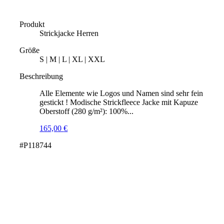
Produkt
Strickjacke Herren
Größe
S | M | L | XL | XXL
Beschreibung
Alle Elemente wie Logos und Namen sind sehr fein
gestickt ! Modische Strickfleece Jacke mit Kapuze
Oberstoff (280 g/m²): 100%...
165,00
€
#P118744