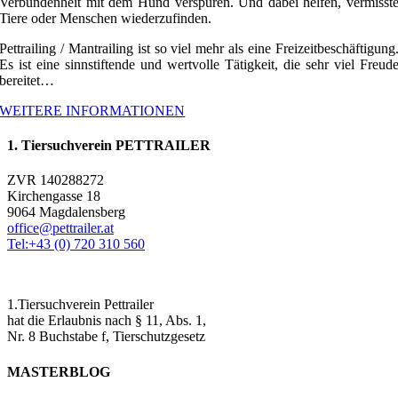
Verbundenheit mit dem Hund verspüren. Und dabei helfen, vermisst
Tiere oder Menschen wiederzufinden.
Pettrailing / Mantrailing ist so viel mehr als eine Freizeitbeschäftigung
Es ist eine sinnstiftende und wertvolle Tätigkeit, die sehr viel Freud
bereitet…
WEITERE INFORMATIONEN
1. Tiersuchverein PETTRAILER
ZVR 140288272
Kirchengasse 18
9064 Magdalensberg
office@pettrailer.at
Tel:+43 (0) 720 310 560
1.Tiersuchverein Pettrailer
hat die Erlaubnis nach § 11, Abs. 1,
Nr. 8 Buchstabe f, Tierschutzgesetz
MASTERBLOG