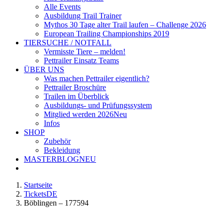
Alle Events
Ausbildung Trail Trainer
Mythos 30 Tage alter Trail laufen – Challenge 2026
European Trailing Championships 2019
TIERSUCHE / NOTFALL
Vermisste Tiere – melden!
Pettrailer Einsatz Teams
ÜBER UNS
Was machen Pettrailer eigentlich?
Pettrailer Broschüre
Trailen im Überblick
Ausbildungs- und Prüfungssystem
Mitglied werden 2026
Neu
Infos
SHOP
Zubehör
Bekleidung
MASTERBLOG
NEU
Startseite
TicketsDE
Böblingen – 177594