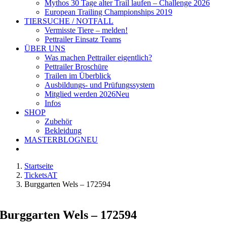
Mythos 30 Tage alter Trail laufen – Challenge 2026
European Trailing Championships 2019
TIERSUCHE / NOTFALL
Vermisste Tiere – melden!
Pettrailer Einsatz Teams
ÜBER UNS
Was machen Pettrailer eigentlich?
Pettrailer Broschüre
Trailen im Überblick
Ausbildungs- und Prüfungssystem
Mitglied werden 2026
Neu
Infos
SHOP
Zubehör
Bekleidung
MASTERBLOG
NEU
Startseite
TicketsAT
Burggarten Wels – 172594
Burggarten Wels – 172594