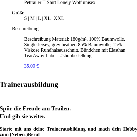
Pettrailer T-Shirt Lonely Wolf unisex
Größe
S | M | L | XL | XXL
Beschreibung
Beschreibung Material: 180g/m², 100% Baumwolle,
Single Jersey, grey heather: 85% Baumwolle, 15%
Viskose Rundhalsausschnitt, Bündchen mit Elasthan,
TearAway Label #shopbestellung
35,00
€
Trainerausbildung
Spür die Freude am Trailen.
Und gib sie weiter.
Starte mit uns deine Trainerausbildung und mach dein Hobb
zum (Neben-)Beruf