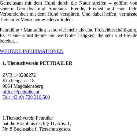
Gemeinsam mit dem Hund durch die Natur streifen – geführt vo
seinem Geruchs- und Spürsinn. Freude, Freiheit und eine tief
Verbundenheit mit dem Hund verspüren. Und dabei helfen, vermisst
Tiere oder Menschen wiederzufinden.
Pettrailing / Mantrailing ist so viel mehr als eine Freizeitbeschäftigung
Es ist eine sinnstiftende und wertvolle Tätigkeit, die sehr viel Freud
bereitet…
WEITERE INFORMATIONEN
1. Tiersuchverein PETTRAILER
ZVR 140288272
Kirchengasse 18
9064 Magdalensberg
office@pettrailer.at
Tel:+43 (0) 720 310 560
1.Tiersuchverein Pettrailer
hat die Erlaubnis nach § 11, Abs. 1,
Nr. 8 Buchstabe f, Tierschutzgesetz