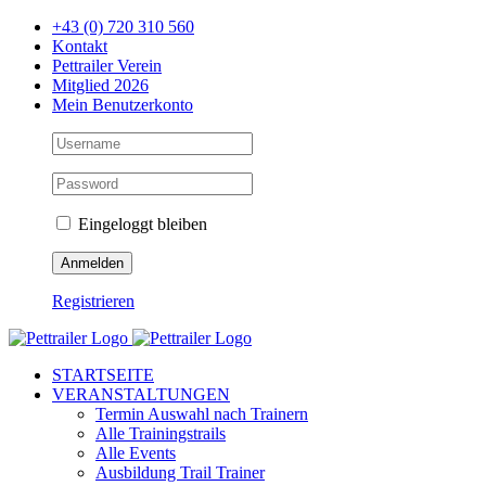
Zum
+43 (0) 720 310 560
Inhalt
Kontakt
springen
Pettrailer Verein
Mitglied 2026
Mein Benutzerkonto
Eingeloggt bleiben
Registrieren
Facebook
X
YouTube
Instagram
STARTSEITE
VERANSTALTUNGEN
Termin Auswahl nach Trainern
Alle Trainingstrails
Alle Events
Ausbildung Trail Trainer