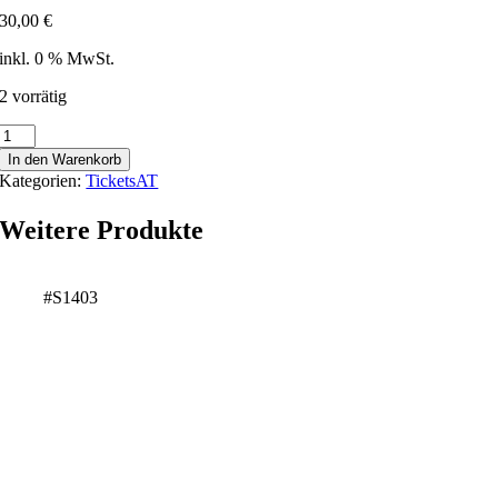
30,00
€
inkl. 0 % MwSt.
2 vorrätig
Burggarten
Wels
In den Warenkorb
-
Kategorien:
TicketsAT
172594
Menge
Weitere Produkte
#S1403