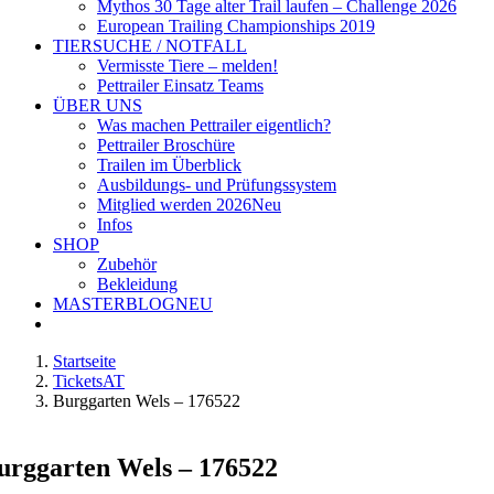
Mythos 30 Tage alter Trail laufen – Challenge 2026
European Trailing Championships 2019
TIERSUCHE / NOTFALL
Vermisste Tiere – melden!
Pettrailer Einsatz Teams
ÜBER UNS
Was machen Pettrailer eigentlich?
Pettrailer Broschüre
Trailen im Überblick
Ausbildungs- und Prüfungssystem
Mitglied werden 2026
Neu
Infos
SHOP
Zubehör
Bekleidung
MASTERBLOG
NEU
Startseite
TicketsAT
Burggarten Wels – 176522
urggarten Wels – 176522