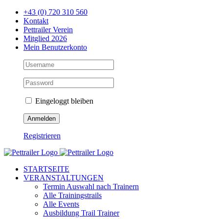
Zum
+43 (0) 720 310 560
Inhalt
Kontakt
springen
Pettrailer Verein
Mitglied 2026
Mein Benutzerkonto
Eingeloggt bleiben
Registrieren
Facebook
X
YouTube
Instagram
STARTSEITE
VERANSTALTUNGEN
Termin Auswahl nach Trainern
Alle Trainingstrails
Alle Events
Ausbildung Trail Trainer