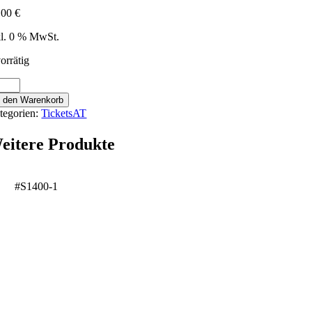
,00
€
kl. 0 % MwSt.
orrätig
rggarten
ls
n den Warenkorb
tegorien:
TicketsAT
6522
nge
eitere Produkte
#S1400-1