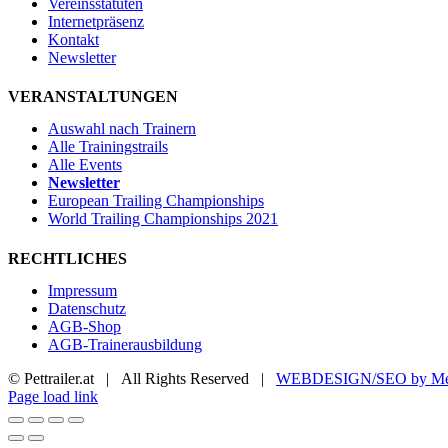
Vereinsstatuten
Internetpräsenz
Kontakt
Newsletter
VERANSTALTUNGEN
Auswahl nach Trainern
Alle Trainingstrails
Alle Events
Newsletter
European Trailing Championships
World Trailing Championships 2021
RECHTLICHES
Impressum
Datenschutz
AGB-Shop
AGB-Trainerausbildung
© Pettrailer.at | All Rights Reserved |
WEBDESIGN/SEO by Me
Facebook
X
YouTube
Instagram
Page load link