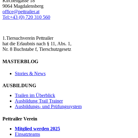
Kirchengasse 18
9064 Magdalensberg
office@pettrailer.at
Tel:+43 (0) 720 310 560
1.Tiersuchverein Pettrailer
hat die Erlaubnis nach § 11, Abs. 1,
Nr. 8 Buchstabe f, Tierschutzgesetz
MASTERBLOG
Stories & News
AUSBILDUNG
Trailen im Überblick
Ausbildung Trail Trainer
Ausbildungs- und Prüfungssystem
Pettrailer Verein
Mitglied werden 2025
Einsatzteams