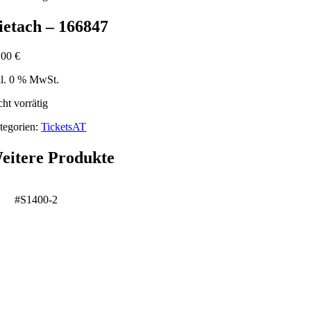
ietach – 166847
,00
€
kl. 0 % MwSt.
cht vorrätig
tegorien:
TicketsAT
eitere Produkte
#S1400-2