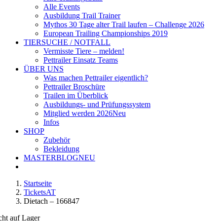
Alle Events
Ausbildung Trail Trainer
Mythos 30 Tage alter Trail laufen – Challenge 2026
European Trailing Championships 2019
TIERSUCHE / NOTFALL
Vermisste Tiere – melden!
Pettrailer Einsatz Teams
ÜBER UNS
Was machen Pettrailer eigentlich?
Pettrailer Broschüre
Trailen im Überblick
Ausbildungs- und Prüfungssystem
Mitglied werden 2026
Neu
Infos
SHOP
Zubehör
Bekleidung
MASTERBLOG
NEU
Startseite
TicketsAT
Dietach – 166847
cht auf Lager