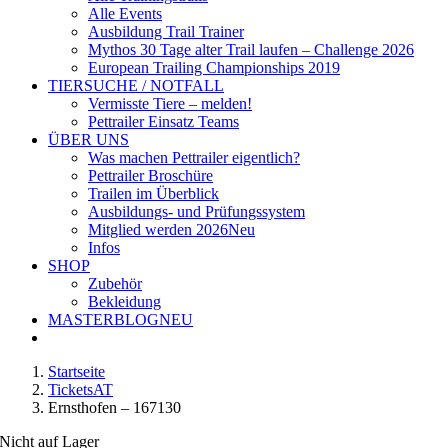
Alle Events
Ausbildung Trail Trainer
Mythos 30 Tage alter Trail laufen – Challenge 2026
European Trailing Championships 2019
TIERSUCHE / NOTFALL
Vermisste Tiere – melden!
Pettrailer Einsatz Teams
ÜBER UNS
Was machen Pettrailer eigentlich?
Pettrailer Broschüre
Trailen im Überblick
Ausbildungs- und Prüfungssystem
Mitglied werden 2026
Neu
Infos
SHOP
Zubehör
Bekleidung
MASTERBLOG
NEU
Startseite
TicketsAT
Ernsthofen – 167130
Nicht auf Lager