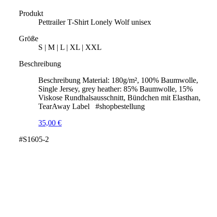
Produkt
Pettrailer T-Shirt Lonely Wolf unisex
Größe
S | M | L | XL | XXL
Beschreibung
Beschreibung Material: 180g/m², 100% Baumwolle,
Single Jersey, grey heather: 85% Baumwolle, 15%
Viskose Rundhalsausschnitt, Bündchen mit Elasthan,
TearAway Label #shopbestellung
35,00
€
#S1605-2