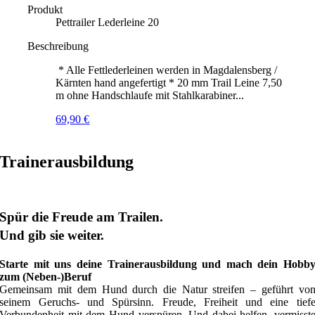
Produkt
Pettrailer Lederleine 20
Beschreibung
* Alle Fettlederleinen werden in Magdalensberg /
Kärnten hand angefertigt * 20 mm Trail Leine 7,50
m ohne Handschlaufe mit Stahlkarabiner...
69,90
€
Trainerausbildung
Spür die Freude am Trailen.
Und gib sie weiter.
Starte mit uns deine Trainerausbildung und mach dein Hobb
zum (Neben-)Beruf
Gemeinsam mit dem Hund durch die Natur streifen – geführt vo
seinem Geruchs- und Spürsinn. Freude, Freiheit und eine tief
Verbundenheit mit dem Hund verspüren. Und dabei helfen, vermisst