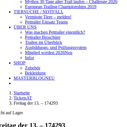
Mythos 30 Tage alter Trail laufen – Challenge 2026
European Trailing Championships 2019
TIERSUCHE / NOTFALL
Vermisste Tiere – melden!
Pettrailer Einsatz Teams
ÜBER UNS
Was machen Pettrailer eigentlich?
Pettrailer Broschüre
Trailen im Überblick
Ausbildungs- und Prüfungssystem
Mitglied werden 2026
Neu
Infos
SHOP
Zubehör
Bekleidung
MASTERBLOG
NEU
Startseite
TicketsAT
Freitag der 13. – 174293
cht auf Lager
reitag der 13. – 174293