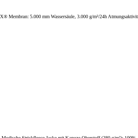
Membran: 5.000 mm Wassersäule, 3.000 g/m²/24h Atmungsaktivität,
! Modische Strickfleece Jacke mit Kapuze Oberstoff (280 g/m²): 100%..