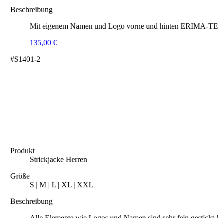
Beschreibung
Mit eigenem Namen und Logo vorne und hinten ERIMA-TEX® 
135,00
€
#S1401-2
Produkt
Strickjacke Herren
Größe
S | M | L | XL | XXL
Beschreibung
Alle Elemente wie Logos und Namen sind sehr fein gestickt 