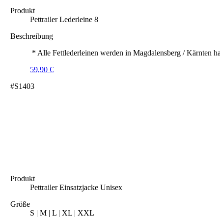
Produkt
Pettrailer Lederleine 8
Beschreibung
* Alle Fettlederleinen werden in Magdalensberg / Kärnten ha
59,90
€
#S1403
Produkt
Pettrailer Einsatzjacke Unisex
Größe
S | M | L | XL | XXL