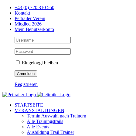
Zum
+43 (0) 720 310 560
Inhalt
Kontakt
springen
Pettrailer Verein
Mitglied 2026
Mein Benutzerkonto
Eingeloggt bleiben
Registrieren
Facebook
X
YouTube
Instagram
STARTSEITE
VERANSTALTUNGEN
Termin Auswahl nach Trainern
Alle Trainingstrails
Alle Events
Ausbildung Trail Trainer