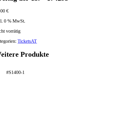
,00
€
kl. 0 % MwSt.
cht vorrätig
tegorien:
TicketsAT
eitere Produkte
#S1400-1