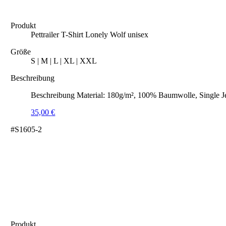
Produkt
Pettrailer T-Shirt Lonely Wolf unisex
Größe
S | M | L | XL | XXL
Beschreibung
Beschreibung Material: 180g/m², 100% Baumwolle, Single J
35,00
€
#S1605-2
Produkt