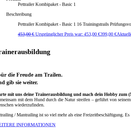
Pettrailer Kombipaket - Basic 1
Beschreibung
Pettrailer Kombipaket - Basic 1 16 Trainingstrails Prüfungsvo
453,00
€
Ursprünglicher Preis war: 453,00 €
399,00
€
Aktuelle
rainerausbildung
ür die Freude am Trailen.
d gib sie weiter.
arte mit uns deine Trainerausbildung und mach dein Hobby zum 
meinsam mit dem Hund durch die Natur streifen – geführt von seinem G
nschen wiederzufinden.
trailing / Mantrailing ist so viel mehr als eine Freizeitbeschäftigung. Es
EITERE INFORMATIONEN