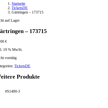
Startseite
TicketsDE
Gärtringen – 173715
cht auf Lager
ärtringen – 173715
,00
€
kl. 19 % MwSt.
cht vorrätig
tegorien:
TicketsDE
eitere Produkte
#S1400-3