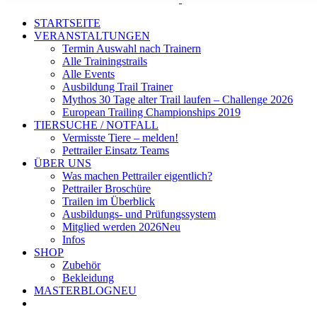
STARTSEITE
VERANSTALTUNGEN
Termin Auswahl nach Trainern
Alle Trainingstrails
Alle Events
Ausbildung Trail Trainer
Mythos 30 Tage alter Trail laufen – Challenge 2026
European Trailing Championships 2019
TIERSUCHE / NOTFALL
Vermisste Tiere – melden!
Pettrailer Einsatz Teams
ÜBER UNS
Was machen Pettrailer eigentlich?
Pettrailer Broschüre
Trailen im Überblick
Ausbildungs- und Prüfungssystem
Mitglied werden 2026
Neu
Infos
SHOP
Zubehör
Bekleidung
MASTERBLOG
NEU