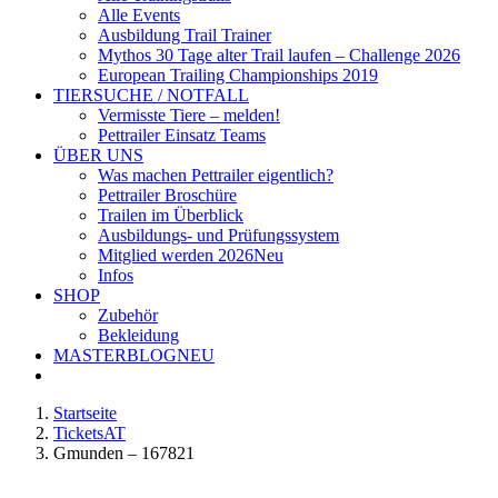
Alle Events
Ausbildung Trail Trainer
Mythos 30 Tage alter Trail laufen – Challenge 2026
European Trailing Championships 2019
TIERSUCHE / NOTFALL
Vermisste Tiere – melden!
Pettrailer Einsatz Teams
ÜBER UNS
Was machen Pettrailer eigentlich?
Pettrailer Broschüre
Trailen im Überblick
Ausbildungs- und Prüfungssystem
Mitglied werden 2026
Neu
Infos
SHOP
Zubehör
Bekleidung
MASTERBLOG
NEU
Startseite
TicketsAT
Gmunden – 167821