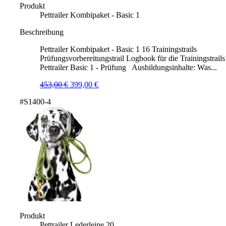
Produkt
Pettrailer Kombipaket - Basic 1
Beschreibung
Pettrailer Kombipaket - Basic 1 16 Trainingstrails
Prüfungsvorbereitungstrail Logbook für die Trainingstrails
Pettrailer Basic 1 - Prüfung Ausbildungsinhalte: Was...
Ursprünglicher
Aktueller
453,00
€
399,00
€
Preis
Preis
#S1400-4
war:
ist:
453,00 €
399,00 €.
Produkt
Pettrailer Lederleine 20