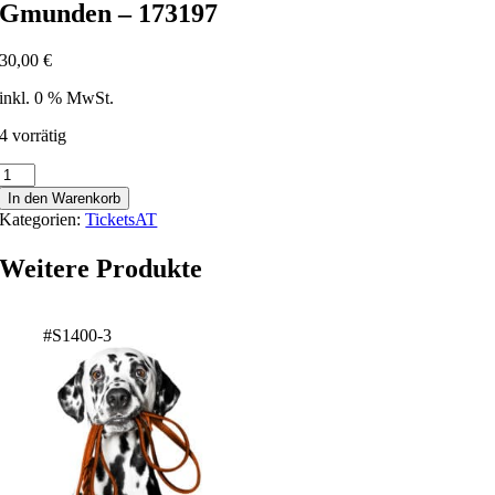
Gmunden – 173197
30,00
€
inkl. 0 % MwSt.
4 vorrätig
Gmunden
-
In den Warenkorb
173197
Kategorien:
TicketsAT
Menge
Weitere Produkte
#S1400-3