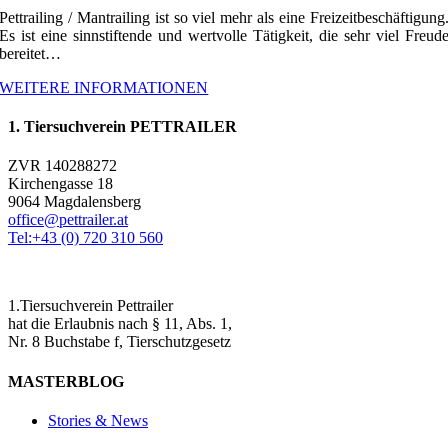
Pettrailing / Mantrailing ist so viel mehr als eine Freizeitbeschäftigung
Es ist eine sinnstiftende und wertvolle Tätigkeit, die sehr viel Freud
bereitet…
WEITERE INFORMATIONEN
1. Tiersuchverein PETTRAILER
ZVR 140288272
Kirchengasse 18
9064 Magdalensberg
office@pettrailer.at
Tel:+43 (0) 720 310 560
1.Tiersuchverein Pettrailer
hat die Erlaubnis nach § 11, Abs. 1,
Nr. 8 Buchstabe f, Tierschutzgesetz
MASTERBLOG
Stories & News