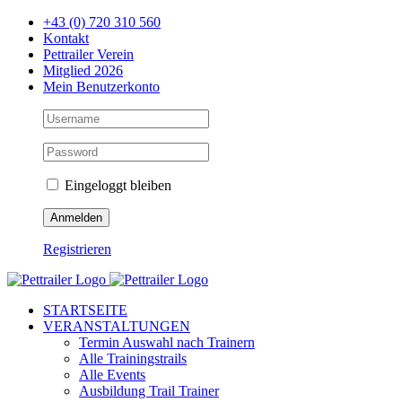
Zum
+43 (0) 720 310 560
Inhalt
Kontakt
springen
Pettrailer Verein
Mitglied 2026
Mein Benutzerkonto
Eingeloggt bleiben
Registrieren
Facebook
X
YouTube
Instagram
STARTSEITE
VERANSTALTUNGEN
Termin Auswahl nach Trainern
Alle Trainingstrails
Alle Events
Ausbildung Trail Trainer