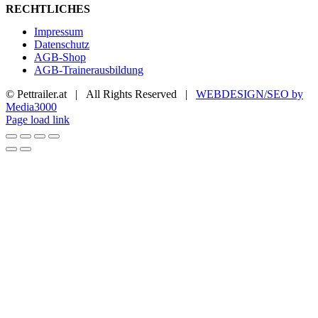
RECHTLICHES
Impressum
Datenschutz
AGB-Shop
AGB-Trainerausbildung
© Pettrailer.at | All Rights Reserved |
WEBDESIGN/SEO by
Media3000
Facebook
X
YouTube
Instagram
Page load link
Nach
oben