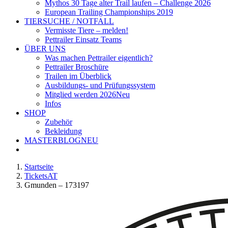
Mythos 30 Tage alter Trail laufen – Challenge 2026
European Trailing Championships 2019
TIERSUCHE / NOTFALL
Vermisste Tiere – melden!
Pettrailer Einsatz Teams
ÜBER UNS
Was machen Pettrailer eigentlich?
Pettrailer Broschüre
Trailen im Überblick
Ausbildungs- und Prüfungssystem
Mitglied werden 2026
Neu
Infos
SHOP
Zubehör
Bekleidung
MASTERBLOG
NEU
Startseite
TicketsAT
Gmunden – 173197