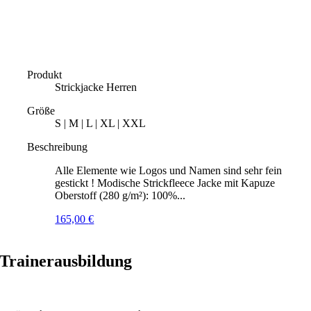
Produkt
Strickjacke Herren
Größe
S | M | L | XL | XXL
Beschreibung
Alle Elemente wie Logos und Namen sind sehr fein
gestickt ! Modische Strickfleece Jacke mit Kapuze
Oberstoff (280 g/m²): 100%...
165,00
€
Trainerausbildung