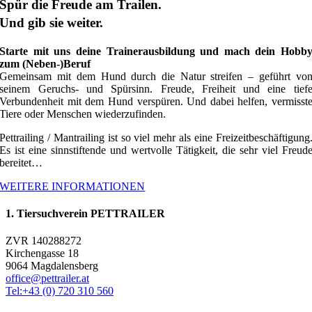
Spür die Freude am Trailen.
Und gib sie weiter.
Starte mit uns deine Trainerausbildung und mach dein Hobb
zum (Neben-)Beruf
Gemeinsam mit dem Hund durch die Natur streifen – geführt vo
seinem Geruchs- und Spürsinn. Freude, Freiheit und eine tief
Verbundenheit mit dem Hund verspüren. Und dabei helfen, vermisst
Tiere oder Menschen wiederzufinden.
Pettrailing / Mantrailing ist so viel mehr als eine Freizeitbeschäftigung
Es ist eine sinnstiftende und wertvolle Tätigkeit, die sehr viel Freud
bereitet…
WEITERE INFORMATIONEN
1. Tiersuchverein PETTRAILER
ZVR 140288272
Kirchengasse 18
9064 Magdalensberg
office@pettrailer.at
Tel:+43 (0) 720 310 560