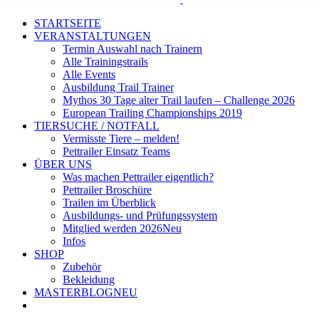
STARTSEITE
VERANSTALTUNGEN
Termin Auswahl nach Trainern
Alle Trainingstrails
Alle Events
Ausbildung Trail Trainer
Mythos 30 Tage alter Trail laufen – Challenge 2026
European Trailing Championships 2019
TIERSUCHE / NOTFALL
Vermisste Tiere – melden!
Pettrailer Einsatz Teams
ÜBER UNS
Was machen Pettrailer eigentlich?
Pettrailer Broschüre
Trailen im Überblick
Ausbildungs- und Prüfungssystem
Mitglied werden 2026
Neu
Infos
SHOP
Zubehör
Bekleidung
MASTERBLOG
NEU