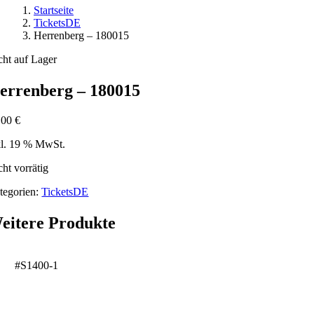
Startseite
TicketsDE
Herrenberg – 180015
cht auf Lager
errenberg – 180015
,00
€
kl. 19 % MwSt.
cht vorrätig
tegorien:
TicketsDE
eitere Produkte
#S1400-1