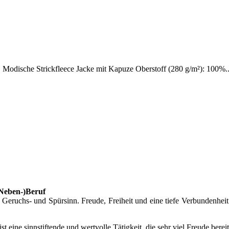
! Modische Strickfleece Jacke mit Kapuze Oberstoff (280 g/m²): 100%..
(Neben-)Beruf
eruchs- und Spürsinn. Freude, Freiheit und eine tiefe Verbundenheit
 ist eine sinnstiftende und wertvolle Tätigkeit, die sehr viel Freude bere