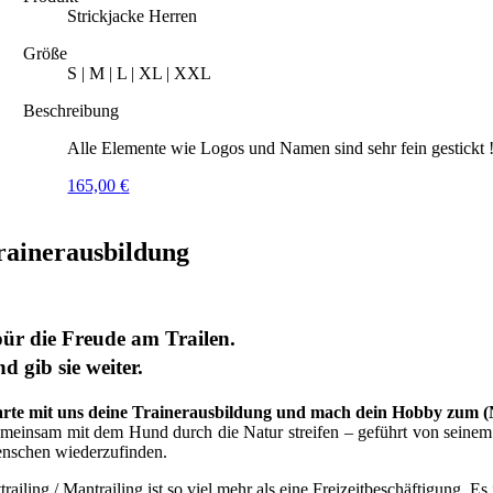
Strickjacke Herren
Größe
S | M | L | XL | XXL
Beschreibung
Alle Elemente wie Logos und Namen sind sehr fein gestickt 
165,00
€
rainerausbildung
ür die Freude am Trailen.
d gib sie weiter.
arte mit uns deine Trainerausbildung und mach dein Hobby zum 
meinsam mit dem Hund durch die Natur streifen – geführt von seinem G
nschen wiederzufinden.
trailing / Mantrailing ist so viel mehr als eine Freizeitbeschäftigung. Es