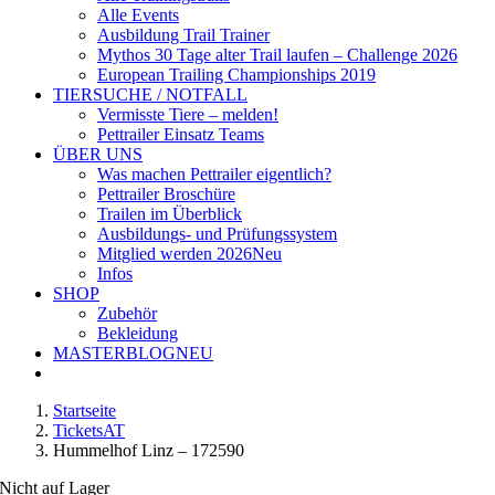
Alle Events
Ausbildung Trail Trainer
Mythos 30 Tage alter Trail laufen – Challenge 2026
European Trailing Championships 2019
TIERSUCHE / NOTFALL
Vermisste Tiere – melden!
Pettrailer Einsatz Teams
ÜBER UNS
Was machen Pettrailer eigentlich?
Pettrailer Broschüre
Trailen im Überblick
Ausbildungs- und Prüfungssystem
Mitglied werden 2026
Neu
Infos
SHOP
Zubehör
Bekleidung
MASTERBLOG
NEU
Startseite
TicketsAT
Hummelhof Linz – 172590
Nicht auf Lager