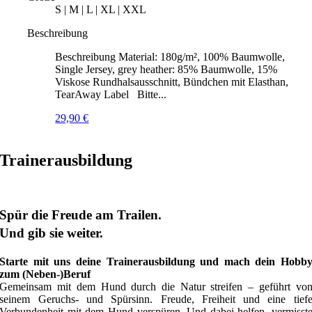
S | M | L | XL | XXL
Beschreibung
Beschreibung Material: 180g/m², 100% Baumwolle,
Single Jersey, grey heather: 85% Baumwolle, 15%
Viskose Rundhalsausschnitt, Bündchen mit Elasthan,
TearAway Label Bitte...
29,90
€
Trainerausbildung
Spür die Freude am Trailen.
Und gib sie weiter.
Starte mit uns deine Trainerausbildung und mach dein Hobb
zum (Neben-)Beruf
Gemeinsam mit dem Hund durch die Natur streifen – geführt vo
seinem Geruchs- und Spürsinn. Freude, Freiheit und eine tief
Verbundenheit mit dem Hund verspüren. Und dabei helfen, vermisst