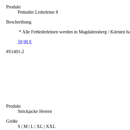
Produkt
Pettrailer Lederleine 8
Beschreibung
* Alle Fettlederleinen werden in Magdalensberg / Kärnten ha
59,90
€
#S1401-2
Produkt
Strickjacke Herren
Größe
S | M | L | XL | XXL