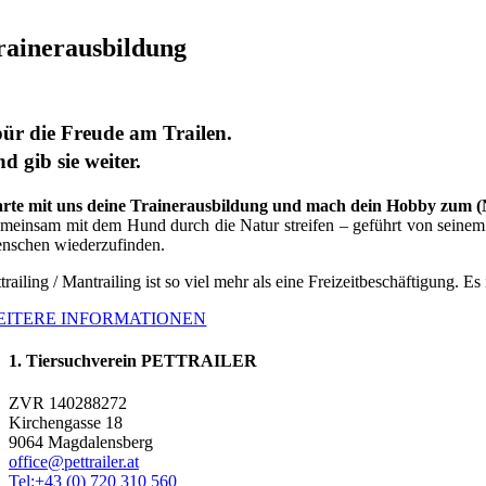
Preis
Preis
war:
ist:
453,00 €
399,00 €.
rainerausbildung
ür die Freude am Trailen.
d gib sie weiter.
arte mit uns deine Trainerausbildung und mach dein Hobby zum 
meinsam mit dem Hund durch die Natur streifen – geführt von seinem G
nschen wiederzufinden.
trailing / Mantrailing ist so viel mehr als eine Freizeitbeschäftigung. Es
EITERE INFORMATIONEN
1. Tiersuchverein PETTRAILER
ZVR 140288272
Kirchengasse 18
9064 Magdalensberg
office@pettrailer.at
Tel:+43 (0) 720 310 560