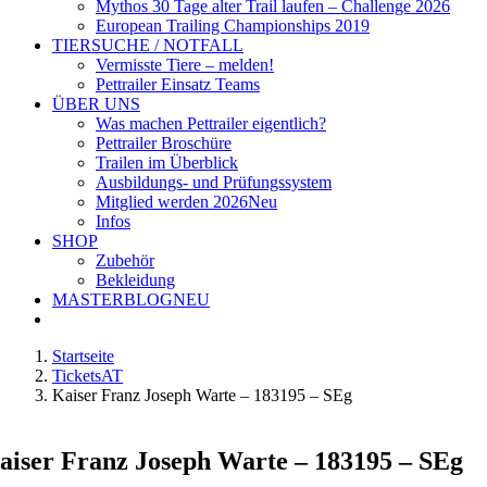
Mythos 30 Tage alter Trail laufen – Challenge 2026
European Trailing Championships 2019
TIERSUCHE / NOTFALL
Vermisste Tiere – melden!
Pettrailer Einsatz Teams
ÜBER UNS
Was machen Pettrailer eigentlich?
Pettrailer Broschüre
Trailen im Überblick
Ausbildungs- und Prüfungssystem
Mitglied werden 2026
Neu
Infos
SHOP
Zubehör
Bekleidung
MASTERBLOG
NEU
Startseite
TicketsAT
Kaiser Franz Joseph Warte – 183195 – SEg
aiser Franz Joseph Warte – 183195 – SEg