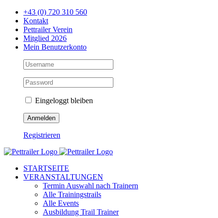
Zum
+43 (0) 720 310 560
Inhalt
Kontakt
springen
Pettrailer Verein
Mitglied 2026
Mein Benutzerkonto
Eingeloggt bleiben
Registrieren
Facebook
X
YouTube
Instagram
STARTSEITE
VERANSTALTUNGEN
Termin Auswahl nach Trainern
Alle Trainingstrails
Alle Events
Ausbildung Trail Trainer