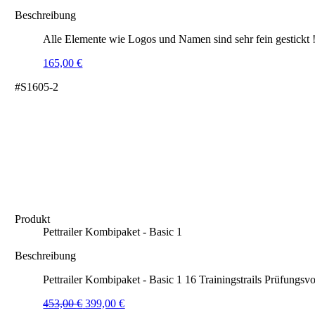
Beschreibung
Alle Elemente wie Logos und Namen sind sehr fein gestickt 
165,00
€
#S1605-2
Produkt
Pettrailer Kombipaket - Basic 1
Beschreibung
Pettrailer Kombipaket - Basic 1 16 Trainingstrails Prüfungsvo
Ursprünglicher
Aktueller
453,00
€
399,00
€