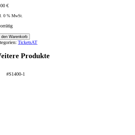
,00
€
kl. 0 % MwSt.
orrätig
iser
n den Warenkorb
anz
tegorien:
TicketsAT
seph
rte
eitere Produkte
3195
g
#S1400-1
nge