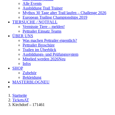
Alle Events
Ausbildung Trail Trainer
Mythos 30 Tage alter Trail laufen – Challenge 2026
European Trailing Championships 2019
TIERSUCHE / NOTFALL
Vermisste Tiere – melden!
Pettrailer Einsatz Teams
ÜBER UNS
Was machen Pettrailer eigentlich?
Pettrailer Broschüre
Trailen im Überblick
Ausbildungs- und Prüfungssystem
Mitglied werden 2026
Neu
Infos
SHOP
Zubehör
Bekleidung
MASTERBLOG
NEU
Startseite
TicketsAT
Kirchdorf – 171461