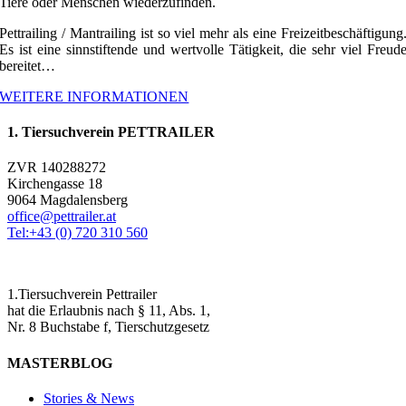
Tiere oder Menschen wiederzufinden.
Pettrailing / Mantrailing ist so viel mehr als eine Freizeitbeschäftigung
Es ist eine sinnstiftende und wertvolle Tätigkeit, die sehr viel Freud
bereitet…
WEITERE INFORMATIONEN
1. Tiersuchverein PETTRAILER
ZVR 140288272
Kirchengasse 18
9064 Magdalensberg
office@pettrailer.at
Tel:+43 (0) 720 310 560
1.Tiersuchverein Pettrailer
hat die Erlaubnis nach § 11, Abs. 1,
Nr. 8 Buchstabe f, Tierschutzgesetz
MASTERBLOG
Stories & News