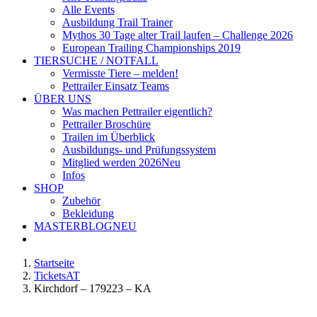
Alle Events
Ausbildung Trail Trainer
Mythos 30 Tage alter Trail laufen – Challenge 2026
European Trailing Championships 2019
TIERSUCHE / NOTFALL
Vermisste Tiere – melden!
Pettrailer Einsatz Teams
ÜBER UNS
Was machen Pettrailer eigentlich?
Pettrailer Broschüre
Trailen im Überblick
Ausbildungs- und Prüfungssystem
Mitglied werden 2026
Neu
Infos
SHOP
Zubehör
Bekleidung
MASTERBLOG
NEU
Startseite
TicketsAT
Kirchdorf – 179223 – KA