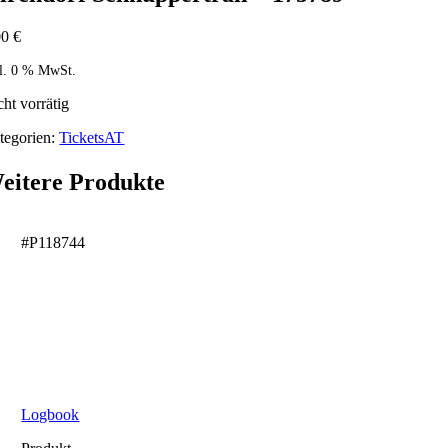
00
€
kl. 0 % MwSt.
cht vorrätig
tegorien:
TicketsAT
eitere Produkte
#P118744
Logbook