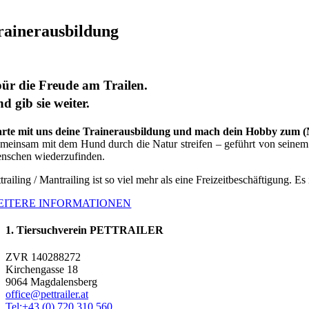
rainerausbildung
ür die Freude am Trailen.
d gib sie weiter.
arte mit uns deine Trainerausbildung und mach dein Hobby zum 
meinsam mit dem Hund durch die Natur streifen – geführt von seinem G
nschen wiederzufinden.
trailing / Mantrailing ist so viel mehr als eine Freizeitbeschäftigung. Es
EITERE INFORMATIONEN
1. Tiersuchverein PETTRAILER
ZVR 140288272
Kirchengasse 18
9064 Magdalensberg
office@pettrailer.at
Tel:+43 (0) 720 310 560