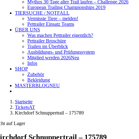
Mythos 30 Tage alter Trail laufen – Challenge 2026
European Trailing Championships 2019
TIERSUCHE / NOTFALL
Vermisste Tiere – melden!
Pettrailer Einsatz Teams
ÜBER UNS
Was machen Pettrailer eigentlich?
Pettrailer Broschüre
Trailen im Überblick
Ausbildungs- und Prüfungssystem
Mitglied werden 2026
Neu
Infos
SHOP
Zubehör
Bekleidung
MASTERBLOG
NEU
Startseite
TicketsAT
Kirchdorf Schnuppertrail – 175789
cht auf Lager
irchdorf Schnuppertrail – 175789