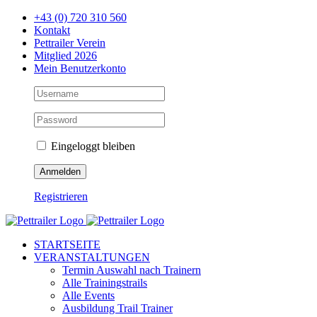
Zum
+43 (0) 720 310 560
Inhalt
Kontakt
springen
Pettrailer Verein
Mitglied 2026
Mein Benutzerkonto
Eingeloggt bleiben
Registrieren
Facebook
X
YouTube
Instagram
STARTSEITE
VERANSTALTUNGEN
Termin Auswahl nach Trainern
Alle Trainingstrails
Alle Events
Ausbildung Trail Trainer