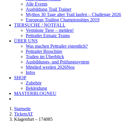
Alle Events
Ausbildung Trail Trainer
Mythos 30 Tage alter Trail laufen – Challenge 2026
European Trailing Championships 2019
TIERSUCHE / NOTFALL
Vermisste Tiere – melden!
Pettrailer Einsatz Teams
ÜBER UNS
Was machen Pettrailer eigentlich?
Pettrailer Broschüre
Trailen im Überblick
Ausbildungs- und Prüfungssystem
Mitglied werden 2026
Neu
Infos
SHOP
Zubehör
Bekleidung
MASTERBLOG
NEU
Startseite
TicketsAT
Klagenfurt – 174085