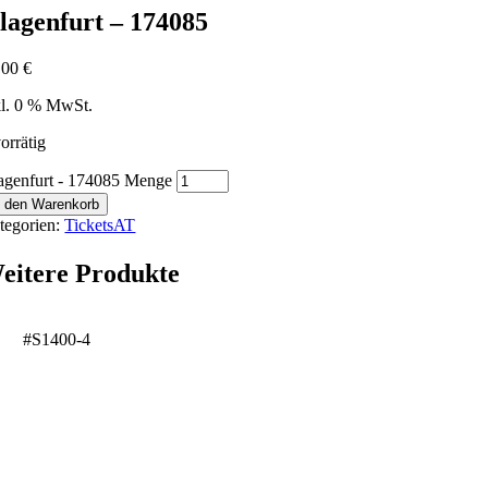
lagenfurt – 174085
,00
€
kl. 0 % MwSt.
orrätig
agenfurt - 174085 Menge
n den Warenkorb
tegorien:
TicketsAT
eitere Produkte
#S1400-4