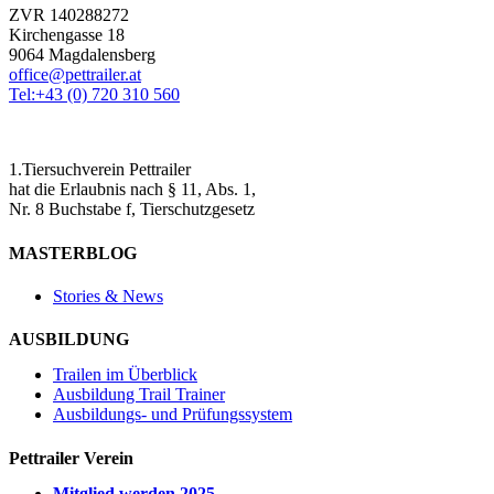
ZVR 140288272
Kirchengasse 18
9064 Magdalensberg
office@pettrailer.at
Tel:+43 (0) 720 310 560
1.Tiersuchverein Pettrailer
hat die Erlaubnis nach § 11, Abs. 1,
Nr. 8 Buchstabe f, Tierschutzgesetz
MASTERBLOG
Stories & News
AUSBILDUNG
Trailen im Überblick
Ausbildung Trail Trainer
Ausbildungs- und Prüfungssystem
Pettrailer Verein
Mitglied werden 2025