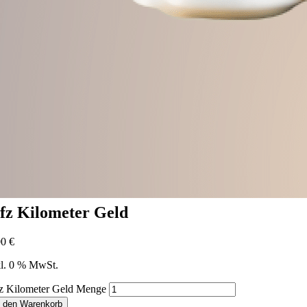
fz Kilometer Geld
00
€
kl. 0 % MwSt.
z Kilometer Geld Menge
n den Warenkorb