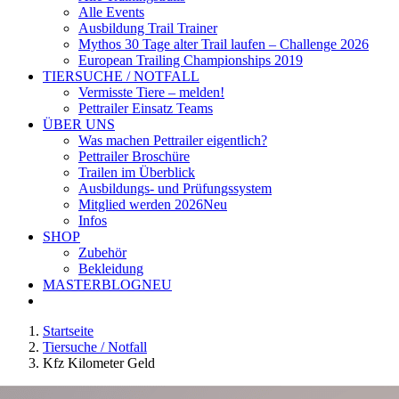
Alle Events
Ausbildung Trail Trainer
Mythos 30 Tage alter Trail laufen – Challenge 2026
European Trailing Championships 2019
TIERSUCHE / NOTFALL
Vermisste Tiere – melden!
Pettrailer Einsatz Teams
ÜBER UNS
Was machen Pettrailer eigentlich?
Pettrailer Broschüre
Trailen im Überblick
Ausbildungs- und Prüfungssystem
Mitglied werden 2026
Neu
Infos
SHOP
Zubehör
Bekleidung
MASTERBLOG
NEU
Startseite
Tiersuche / Notfall
Kfz Kilometer Geld