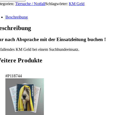
tegorien:
Tiersuche / Notfall
Schlagwörter:
KM Geld
Beschreibung
eschreibung
r nach Absprache mit der Einsatzleitung buchen !
fallendes KM Geld bei einem Suchhundeeinsatz.
eitere Produkte
#P118744