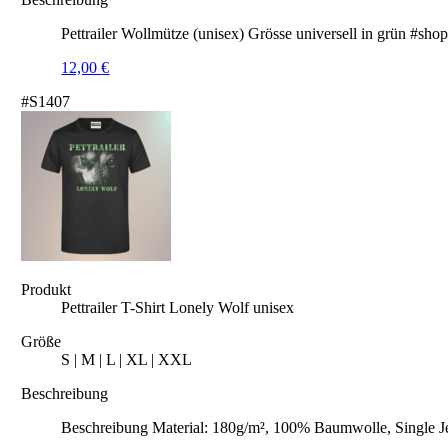
Pettrailer Wollmütze (unisex) Grösse universell in grün #sho
12,00
€
#S1407
Produkt
Pettrailer T-Shirt Lonely Wolf unisex
Größe
S | M | L | XL | XXL
Beschreibung
Beschreibung Material: 180g/m², 100% Baumwolle, Single J