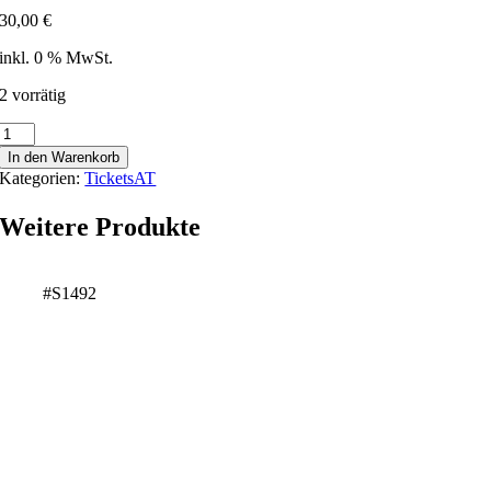
30,00
€
inkl. 0 % MwSt.
2 vorrätig
Krumpendorf
-
In den Warenkorb
182927
Kategorien:
TicketsAT
Menge
Weitere Produkte
#S1492