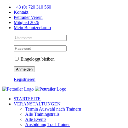
Zum
+43 (0) 720 310 560
Inhalt
Kontakt
springen
Pettrailer Verein
Mitglied 2026
Mein Benutzerkonto
Eingeloggt bleiben
Registrieren
Facebook
X
YouTube
Instagram
STARTSEITE
VERANSTALTUNGEN
Termin Auswahl nach Trainern
Alle Trainingstrails
Alle Events
Ausbildung Trail Trainer