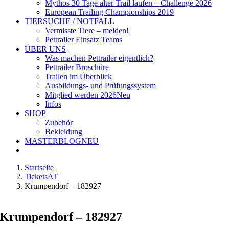
Mythos 30 Tage alter Trail laufen – Challenge 2026
European Trailing Championships 2019
TIERSUCHE / NOTFALL
Vermisste Tiere – melden!
Pettrailer Einsatz Teams
ÜBER UNS
Was machen Pettrailer eigentlich?
Pettrailer Broschüre
Trailen im Überblick
Ausbildungs- und Prüfungssystem
Mitglied werden 2026
Neu
Infos
SHOP
Zubehör
Bekleidung
MASTERBLOG
NEU
Startseite
TicketsAT
Krumpendorf – 182927
Krumpendorf – 182927