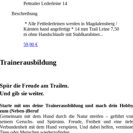
Pettrailer Lederleine 14
Beschreibung
* Alle Fettlederleinen werden in Magdalensberg /
Kärnten hand angefertigt * 14 mm Trail Leine 7,50
m ohne Handschlaufe mit Stahlkarabiner...
59,90
€
Trainerausbildung
Spür die Freude am Trailen.
Und gib sie weiter.
Starte mit uns deine Trainerausbildung und mach dein Hobb
zum (Neben-)Beruf
Gemeinsam mit dem Hund durch die Natur streifen – geführt vo
seinem Geruchs- und Spürsinn. Freude, Freiheit und eine tief
Verbundenheit mit dem Hund verspüren. Und dabei helfen, vermisst
Tiere oder Menschen wiederzufinden.