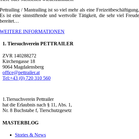
Pettrailing / Mantrailing ist so viel mehr als eine Freizeitbeschäftigung
Es ist eine sinnstiftende und wertvolle Tätigkeit, die sehr viel Freud
bereitet…
WEITERE INFORMATIONEN
1. Tiersuchverein PETTRAILER
ZVR 140288272
Kirchengasse 18
9064 Magdalensberg
office@pettrailer.at
Tel:+43 (0) 720 310 560
1.Tiersuchverein Pettrailer
hat die Erlaubnis nach § 11, Abs. 1,
Nr. 8 Buchstabe f, Tierschutzgesetz
MASTERBLOG
Stories & News