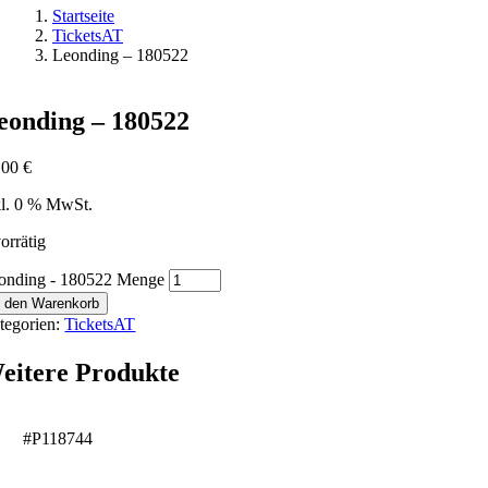
Startseite
TicketsAT
Leonding – 180522
eonding – 180522
,00
€
kl. 0 % MwSt.
orrätig
onding - 180522 Menge
n den Warenkorb
tegorien:
TicketsAT
eitere Produkte
#P118744