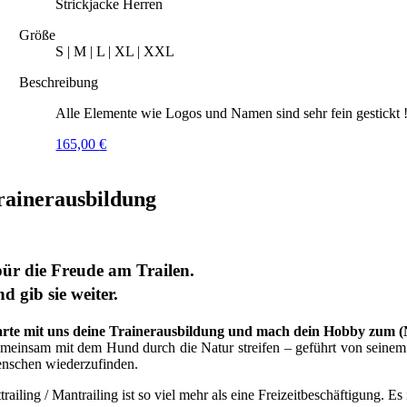
Strickjacke Herren
Größe
S | M | L | XL | XXL
Beschreibung
Alle Elemente wie Logos und Namen sind sehr fein gestickt 
165,00
€
rainerausbildung
ür die Freude am Trailen.
d gib sie weiter.
arte mit uns deine Trainerausbildung und mach dein Hobby zum 
meinsam mit dem Hund durch die Natur streifen – geführt von seinem G
nschen wiederzufinden.
trailing / Mantrailing ist so viel mehr als eine Freizeitbeschäftigung. Es