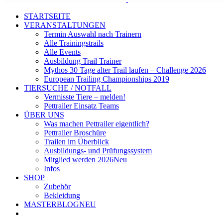
STARTSEITE
VERANSTALTUNGEN
Termin Auswahl nach Trainern
Alle Trainingstrails
Alle Events
Ausbildung Trail Trainer
Mythos 30 Tage alter Trail laufen – Challenge 2026
European Trailing Championships 2019
TIERSUCHE / NOTFALL
Vermisste Tiere – melden!
Pettrailer Einsatz Teams
ÜBER UNS
Was machen Pettrailer eigentlich?
Pettrailer Broschüre
Trailen im Überblick
Ausbildungs- und Prüfungssystem
Mitglied werden 2026
Neu
Infos
SHOP
Zubehör
Bekleidung
MASTERBLOG
NEU