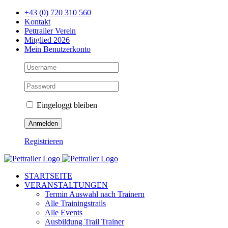
Zum
+43 (0) 720 310 560
Inhalt
Kontakt
springen
Pettrailer Verein
Mitglied 2026
Mein Benutzerkonto
Eingeloggt bleiben
Registrieren
Facebook
X
YouTube
Instagram
STARTSEITE
VERANSTALTUNGEN
Termin Auswahl nach Trainern
Alle Trainingstrails
Alle Events
Ausbildung Trail Trainer