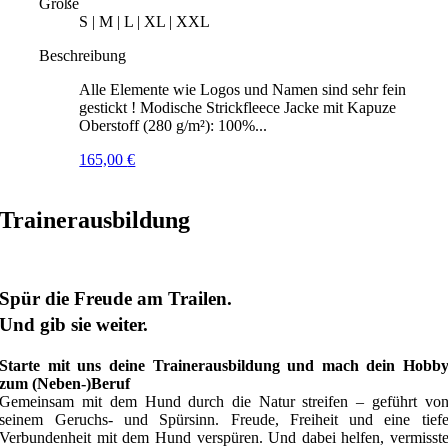
Größe
S | M | L | XL | XXL
Beschreibung
Alle Elemente wie Logos und Namen sind sehr fein
gestickt ! Modische Strickfleece Jacke mit Kapuze
Oberstoff (280 g/m²): 100%...
165,00
€
Trainerausbildung
Spür die Freude am Trailen.
Und gib sie weiter.
Starte mit uns deine Trainerausbildung und mach dein Hobb
zum (Neben-)Beruf
Gemeinsam mit dem Hund durch die Natur streifen – geführt vo
seinem Geruchs- und Spürsinn. Freude, Freiheit und eine tief
Verbundenheit mit dem Hund verspüren. Und dabei helfen, vermisst