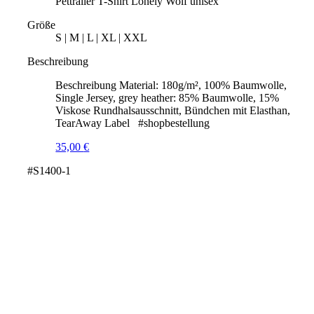
Pettrailer T-Shirt Lonely Wolf unisex
Größe
S | M | L | XL | XXL
Beschreibung
Beschreibung Material: 180g/m², 100% Baumwolle,
Single Jersey, grey heather: 85% Baumwolle, 15%
Viskose Rundhalsausschnitt, Bündchen mit Elasthan,
TearAway Label #shopbestellung
35,00
€
#S1400-1