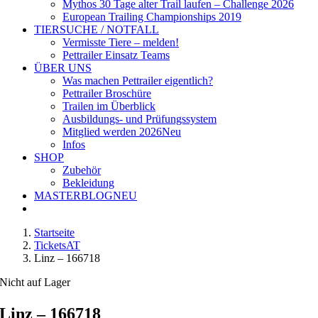
Mythos 30 Tage alter Trail laufen – Challenge 2026
European Trailing Championships 2019
TIERSUCHE / NOTFALL
Vermisste Tiere – melden!
Pettrailer Einsatz Teams
ÜBER UNS
Was machen Pettrailer eigentlich?
Pettrailer Broschüre
Trailen im Überblick
Ausbildungs- und Prüfungssystem
Mitglied werden 2026
Neu
Infos
SHOP
Zubehör
Bekleidung
MASTERBLOG
NEU
Startseite
TicketsAT
Linz – 166718
Nicht auf Lager
Linz – 166718