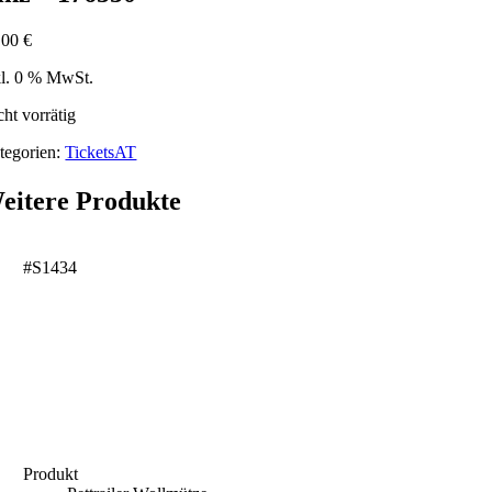
,00
€
kl. 0 % MwSt.
cht vorrätig
tegorien:
TicketsAT
eitere Produkte
#S1434
Produkt