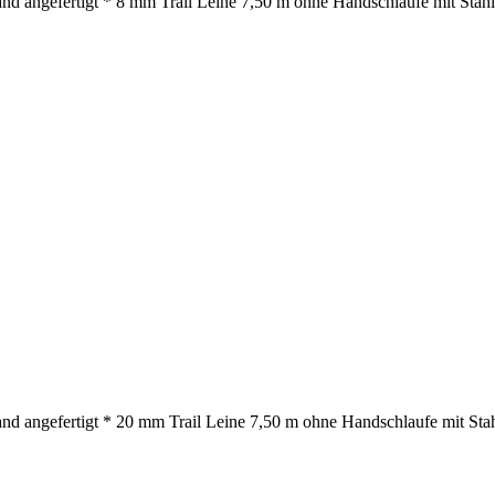
nd angefertigt * 8 mm Trail Leine 7,50 m ohne Handschlaufe mit Stahlk
nd angefertigt * 20 mm Trail Leine 7,50 m ohne Handschlaufe mit Stah