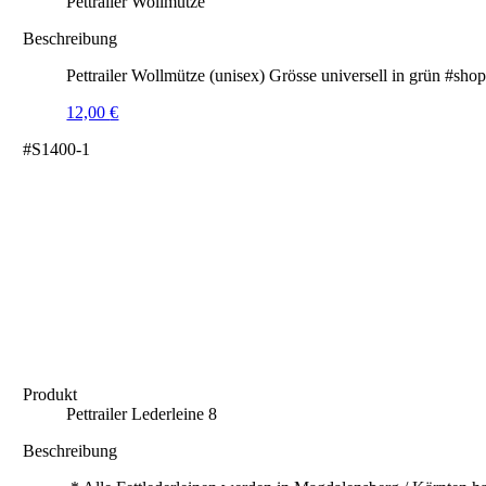
Pettrailer Wollmütze
Beschreibung
Pettrailer Wollmütze (unisex) Grösse universell in grün #sho
12,00
€
#S1400-1
Produkt
Pettrailer Lederleine 8
Beschreibung