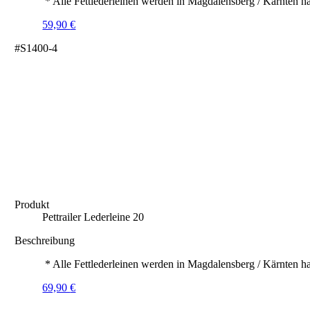
* Alle Fettlederleinen werden in Magdalensberg / Kärnten ha
59,90
€
#S1400-4
Produkt
Pettrailer Lederleine 20
Beschreibung
* Alle Fettlederleinen werden in Magdalensberg / Kärnten ha
69,90
€