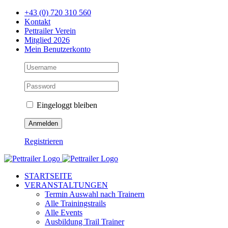
Zum
+43 (0) 720 310 560
Inhalt
Kontakt
springen
Pettrailer Verein
Mitglied 2026
Mein Benutzerkonto
Eingeloggt bleiben
Registrieren
Facebook
X
YouTube
Instagram
STARTSEITE
VERANSTALTUNGEN
Termin Auswahl nach Trainern
Alle Trainingstrails
Alle Events
Ausbildung Trail Trainer