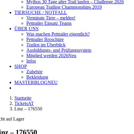
Mythos 30 Tage alter Trail laufen – Challenge 2026
European Trailing Championships 2019
TIERSUCHE / NOTFALL
Vermisste Tiere – melden!
Pettrailer Einsatz Teams
ÜBER UNS
Was machen Pettrailer eigentlich?
Pettrailer Broschüre
Trailen im Überblick
Ausbildungs- und Prüfungssystem
Mitglied werden 2026
Neu
Infos
SHOP
Zubehör
Bekleidung
MASTERBLOG
NEU
Startseite
TicketsAT
Linz – 176550
cht auf Lager
inz – 176550