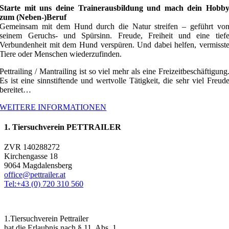
Starte mit uns deine Trainerausbildung und mach dein Hobb
zum (Neben-)Beruf
Gemeinsam mit dem Hund durch die Natur streifen – geführt vo
seinem Geruchs- und Spürsinn. Freude, Freiheit und eine tief
Verbundenheit mit dem Hund verspüren. Und dabei helfen, vermisst
Tiere oder Menschen wiederzufinden.
Pettrailing / Mantrailing ist so viel mehr als eine Freizeitbeschäftigung
Es ist eine sinnstiftende und wertvolle Tätigkeit, die sehr viel Freud
bereitet…
WEITERE INFORMATIONEN
1. Tiersuchverein PETTRAILER
ZVR 140288272
Kirchengasse 18
9064 Magdalensberg
office@pettrailer.at
Tel:+43 (0) 720 310 560
1.Tiersuchverein Pettrailer
hat die Erlaubnis nach § 11, Abs. 1,