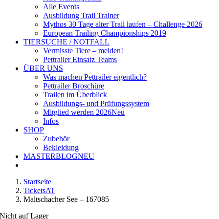
Alle Events
Ausbildung Trail Trainer
Mythos 30 Tage alter Trail laufen – Challenge 2026
European Trailing Championships 2019
TIERSUCHE / NOTFALL
Vermisste Tiere – melden!
Pettrailer Einsatz Teams
ÜBER UNS
Was machen Pettrailer eigentlich?
Pettrailer Broschüre
Trailen im Überblick
Ausbildungs- und Prüfungssystem
Mitglied werden 2026
Neu
Infos
SHOP
Zubehör
Bekleidung
MASTERBLOG
NEU
Startseite
TicketsAT
Maltschacher See – 167085
Nicht auf Lager