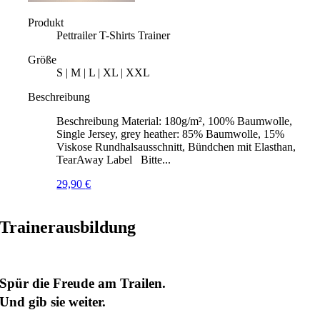
Produkt
Pettrailer T-Shirts Trainer
Größe
S | M | L | XL | XXL
Beschreibung
Beschreibung Material: 180g/m², 100% Baumwolle,
Single Jersey, grey heather: 85% Baumwolle, 15%
Viskose Rundhalsausschnitt, Bündchen mit Elasthan,
TearAway Label Bitte...
29,90
€
Trainerausbildung
Spür die Freude am Trailen.
Und gib sie weiter.