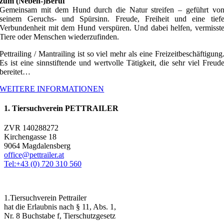
zum (Neben-)Beruf
Gemeinsam mit dem Hund durch die Natur streifen – geführt vo
seinem Geruchs- und Spürsinn. Freude, Freiheit und eine tief
Verbundenheit mit dem Hund verspüren. Und dabei helfen, vermisst
Tiere oder Menschen wiederzufinden.
Pettrailing / Mantrailing ist so viel mehr als eine Freizeitbeschäftigung
Es ist eine sinnstiftende und wertvolle Tätigkeit, die sehr viel Freud
bereitet…
WEITERE INFORMATIONEN
1. Tiersuchverein PETTRAILER
ZVR 140288272
Kirchengasse 18
9064 Magdalensberg
office@pettrailer.at
Tel:+43 (0) 720 310 560
1.Tiersuchverein Pettrailer
hat die Erlaubnis nach § 11, Abs. 1,
Nr. 8 Buchstabe f, Tierschutzgesetz