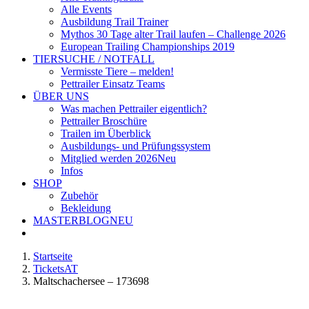
Alle Events
Ausbildung Trail Trainer
Mythos 30 Tage alter Trail laufen – Challenge 2026
European Trailing Championships 2019
TIERSUCHE / NOTFALL
Vermisste Tiere – melden!
Pettrailer Einsatz Teams
ÜBER UNS
Was machen Pettrailer eigentlich?
Pettrailer Broschüre
Trailen im Überblick
Ausbildungs- und Prüfungssystem
Mitglied werden 2026
Neu
Infos
SHOP
Zubehör
Bekleidung
MASTERBLOG
NEU
Startseite
TicketsAT
Maltschachersee – 173698