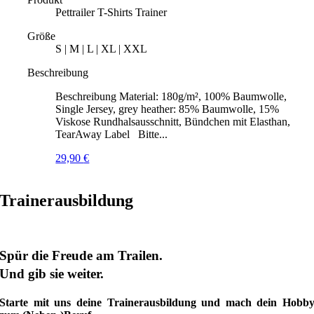
Pettrailer T-Shirts Trainer
Größe
S | M | L | XL | XXL
Beschreibung
Beschreibung Material: 180g/m², 100% Baumwolle,
Single Jersey, grey heather: 85% Baumwolle, 15%
Viskose Rundhalsausschnitt, Bündchen mit Elasthan,
TearAway Label Bitte...
29,90
€
Trainerausbildung
Spür die Freude am Trailen.
Und gib sie weiter.
Starte mit uns deine Trainerausbildung und mach dein Hobb