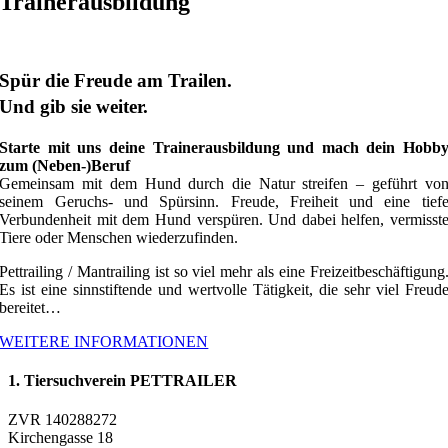
Trainerausbildung
Spür die Freude am Trailen.
Und gib sie weiter.
Starte mit uns deine Trainerausbildung und mach dein Hobb
zum (Neben-)Beruf
Gemeinsam mit dem Hund durch die Natur streifen – geführt vo
seinem Geruchs- und Spürsinn. Freude, Freiheit und eine tief
Verbundenheit mit dem Hund verspüren. Und dabei helfen, vermisst
Tiere oder Menschen wiederzufinden.
Pettrailing / Mantrailing ist so viel mehr als eine Freizeitbeschäftigung
Es ist eine sinnstiftende und wertvolle Tätigkeit, die sehr viel Freud
bereitet…
WEITERE INFORMATIONEN
1. Tiersuchverein PETTRAILER
ZVR 140288272
Kirchengasse 18