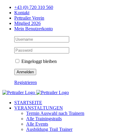
Zum
+43 (0) 720 310 560
Inhalt
Kontakt
springen
Pettrailer Verein
Mitglied 2026
Mein Benutzerkonto
Eingeloggt bleiben
Registrieren
Facebook
X
YouTube
Instagram
STARTSEITE
VERANSTALTUNGEN
Termin Auswahl nach Trainern
Alle Trainingstrails
Alle Events
Ausbildung Trail Trainer