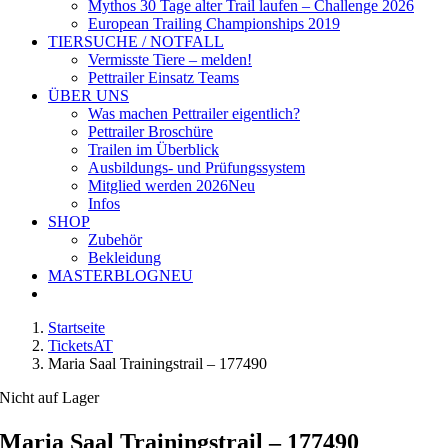
Mythos 30 Tage alter Trail laufen – Challenge 2026
European Trailing Championships 2019
TIERSUCHE / NOTFALL
Vermisste Tiere – melden!
Pettrailer Einsatz Teams
ÜBER UNS
Was machen Pettrailer eigentlich?
Pettrailer Broschüre
Trailen im Überblick
Ausbildungs- und Prüfungssystem
Mitglied werden 2026
Neu
Infos
SHOP
Zubehör
Bekleidung
MASTERBLOG
NEU
Startseite
TicketsAT
Maria Saal Trainingstrail – 177490
Nicht auf Lager
Maria Saal Trainingstrail – 177490