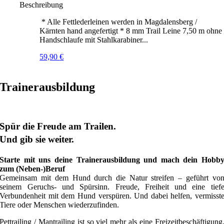
Beschreibung
* Alle Fettlederleinen werden in Magdalensberg /
Kärnten hand angefertigt * 8 mm Trail Leine 7,50 m ohne
Handschlaufe mit Stahlkarabiner...
59,90
€
Trainerausbildung
Spür die Freude am Trailen.
Und gib sie weiter.
Starte mit uns deine Trainerausbildung und mach dein Hobb
zum (Neben-)Beruf
Gemeinsam mit dem Hund durch die Natur streifen – geführt vo
seinem Geruchs- und Spürsinn. Freude, Freiheit und eine tief
Verbundenheit mit dem Hund verspüren. Und dabei helfen, vermisst
Tiere oder Menschen wiederzufinden.
Pettrailing / Mantrailing ist so viel mehr als eine Freizeitbeschäftigung