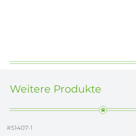
a
u
f
L
a
g
e
r
Weitere Produkte
#S1407-1