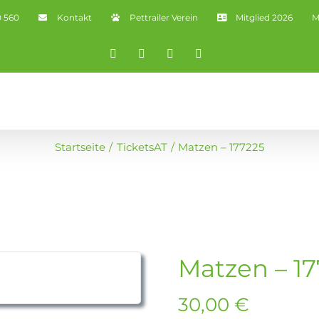
0 560
Kontakt
Pettrailer Verein
Mitglied 2026
M
Facebook
X
YouTube
Instagram
Startseite
TicketsAT
Matzen – 177225
Matzen – 1
30,00
€