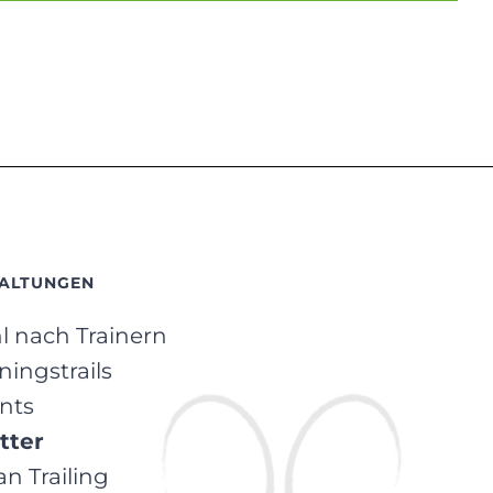
ALTUNGEN
 nach Trainern
iningstrails
ents
tter
n Trailing