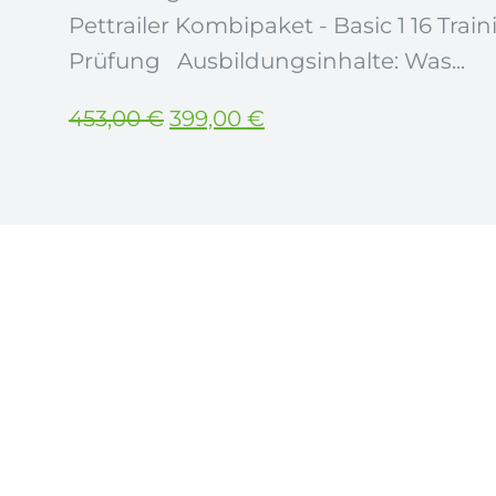
Pettrailer Kombipaket - Basic 1 16 Train
Prüfung Ausbildungsinhalte: Was...
Ursprünglicher
Aktueller
453,00
€
399,00
€
Preis
Preis
war:
ist:
453,00 €
399,00 €.