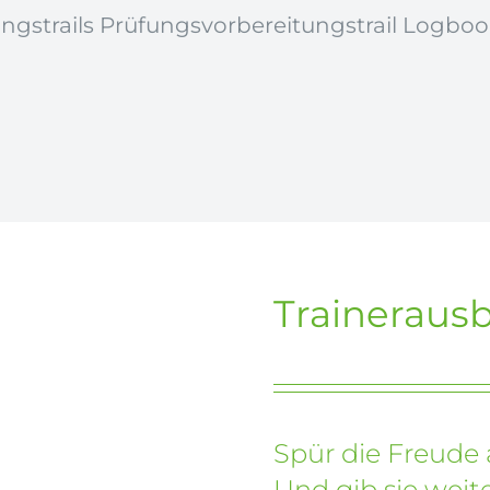
ingstrails Prüfungsvorbereitungstrail Logbook f
Traineraus
Spür die Freude 
Und gib sie weite