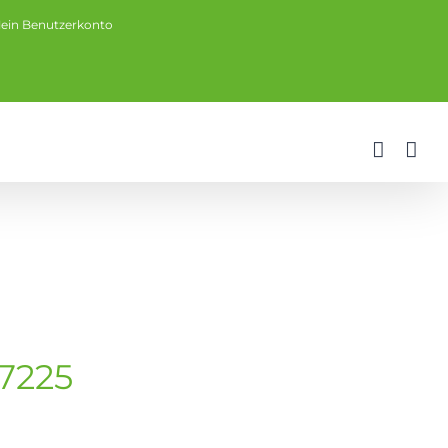
ein Benutzerkonto
77225