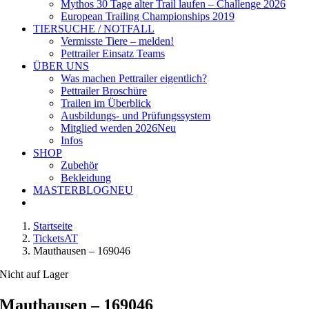
Mythos 30 Tage alter Trail laufen – Challenge 2026
European Trailing Championships 2019
TIERSUCHE / NOTFALL
Vermisste Tiere – melden!
Pettrailer Einsatz Teams
ÜBER UNS
Was machen Pettrailer eigentlich?
Pettrailer Broschüre
Trailen im Überblick
Ausbildungs- und Prüfungssystem
Mitglied werden 2026
Neu
Infos
SHOP
Zubehör
Bekleidung
MASTERBLOG
NEU
Startseite
TicketsAT
Mauthausen – 169046
Nicht auf Lager
Mauthausen – 169046