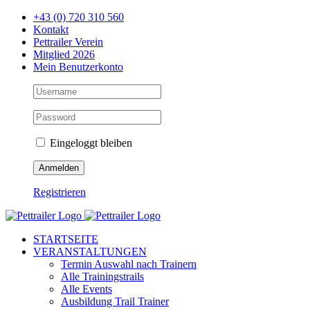
Zum
+43 (0) 720 310 560
Inhalt
Kontakt
springen
Pettrailer Verein
Mitglied 2026
Mein Benutzerkonto
Eingeloggt bleiben
Registrieren
Facebook
X
YouTube
Instagram
STARTSEITE
VERANSTALTUNGEN
Termin Auswahl nach Trainern
Alle Trainingstrails
Alle Events
Ausbildung Trail Trainer