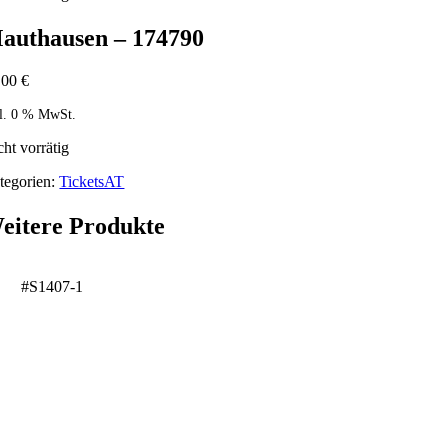
authausen – 174790
,00
€
kl. 0 % MwSt.
cht vorrätig
tegorien:
TicketsAT
eitere Produkte
#S1407-1