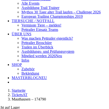
Alle Events
Ausbildung Trail Trainer
Mythos 30 Tage alter Trail laufen – Challenge 2026
European Trailing Championships 2019
TIERSUCHE / NOTFALL
Vermisste Tiere – melden!
Pettrailer Einsatz Teams
ÜBER UNS
Was machen Pettrailer eigentlich?
Pettrailer Broschüre
Trailen im Überblick
Ausbildungs- und Prüfungssystem
Mitglied werden 2026
Neu
Infos
SHOP
Zubehör
Bekleidung
MASTERBLOG
NEU
Startseite
TicketsAT
Mauthausen – 174790
cht auf Lager