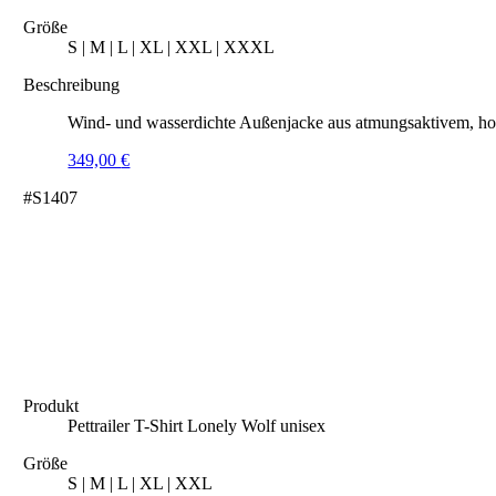
Größe
S | M | L | XL | XXL | XXXL
Beschreibung
Wind- und wasserdichte Außenjacke aus atmungsaktivem, hoc
349,00
€
#S1407
Produkt
Pettrailer T-Shirt Lonely Wolf unisex
Größe
S | M | L | XL | XXL