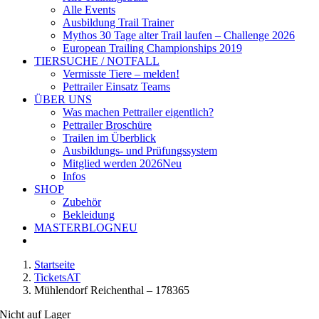
Alle Events
Ausbildung Trail Trainer
Mythos 30 Tage alter Trail laufen – Challenge 2026
European Trailing Championships 2019
TIERSUCHE / NOTFALL
Vermisste Tiere – melden!
Pettrailer Einsatz Teams
ÜBER UNS
Was machen Pettrailer eigentlich?
Pettrailer Broschüre
Trailen im Überblick
Ausbildungs- und Prüfungssystem
Mitglied werden 2026
Neu
Infos
SHOP
Zubehör
Bekleidung
MASTERBLOG
NEU
Startseite
TicketsAT
Mühlendorf Reichenthal – 178365
Nicht auf Lager