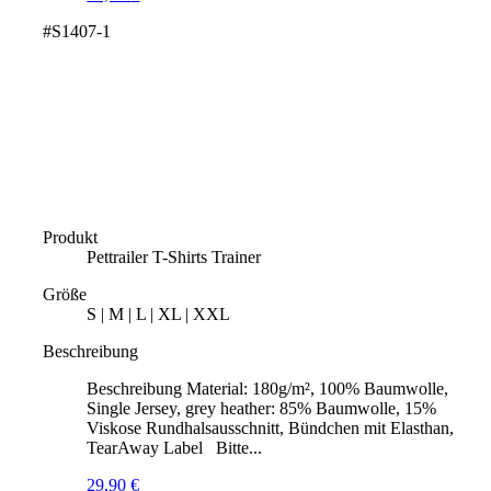
#S1407-1
Produkt
Pettrailer T-Shirts Trainer
Größe
S | M | L | XL | XXL
Beschreibung
Beschreibung Material: 180g/m², 100% Baumwolle,
Single Jersey, grey heather: 85% Baumwolle, 15%
Viskose Rundhalsausschnitt, Bündchen mit Elasthan,
TearAway Label Bitte...
29,90
€