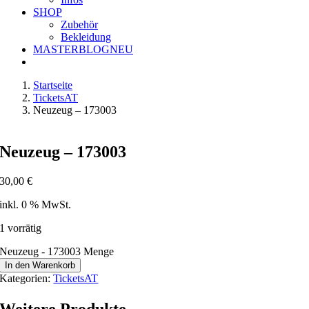
SHOP
Zubehör
Bekleidung
MASTERBLOG
NEU
Startseite
TicketsAT
Neuzeug – 173003
Neuzeug – 173003
30,00
€
inkl. 0 % MwSt.
1 vorrätig
Neuzeug - 173003 Menge
In den Warenkorb
Kategorien:
TicketsAT