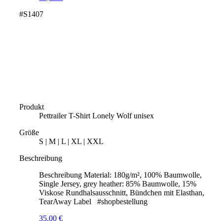
#S1407
Produkt
Pettrailer T-Shirt Lonely Wolf unisex
Größe
S | M | L | XL | XXL
Beschreibung
Beschreibung Material: 180g/m², 100% Baumwolle,
Single Jersey, grey heather: 85% Baumwolle, 15%
Viskose Rundhalsausschnitt, Bündchen mit Elasthan,
TearAway Label #shopbestellung
35,00
€