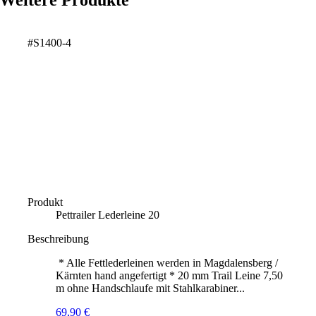
Weitere Produkte
#S1400-4
Produkt
Pettrailer Lederleine 20
Beschreibung
* Alle Fettlederleinen werden in Magdalensberg /
Kärnten hand angefertigt * 20 mm Trail Leine 7,50
m ohne Handschlaufe mit Stahlkarabiner...
69,90
€