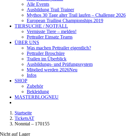
Alle Events
Ausbildung Trail Trainer
Mythos 30 Tage alter Trail laufen – Challenge 2026
European Trailing Championships 2019
TIERSUCHE / NOTFALL
Vermisste Tiere – melden!
Pettrailer Einsatz Teams
ÜBER UNS
Was machen Pettrailer eigentlich?
Pettrailer Broschüre
Trailen im Überblick
Ausbildungs- und Prüfungssystem
Mitglied werden 2026
Neu
Infos
SHOP
Zubehör
Bekleidung
MASTERBLOG
NEU
Startseite
TicketsAT
Nonntal – 170155
Nicht auf Lager