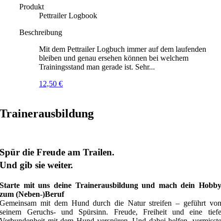
Produkt
Pettrailer Logbook
Beschreibung
Mit dem Pettrailer Logbuch immer auf dem laufenden
bleiben und genau ersehen können bei welchem
Trainingsstand man gerade ist. Sehr...
12,50
€
Trainerausbildung
Spür die Freude am Trailen.
Und gib sie weiter.
Starte mit uns deine Trainerausbildung und mach dein Hobb
zum (Neben-)Beruf
Gemeinsam mit dem Hund durch die Natur streifen – geführt vo
seinem Geruchs- und Spürsinn. Freude, Freiheit und eine tief
Verbundenheit mit dem Hund verspüren. Und dabei helfen, vermisst