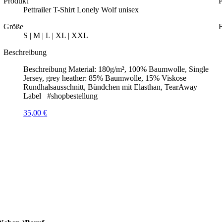
Produkt
Pettrailer T-Shirt Lonely Wolf unisex
Größe
S | M | L | XL | XXL
Beschreibung
Beschreibung Material: 180g/m², 100% Baumwolle, Single
Jersey, grey heather: 85% Baumwolle, 15% Viskose
Rundhalsausschnitt, Bündchen mit Elasthan, TearAway
Label #shopbestellung
35,00
€