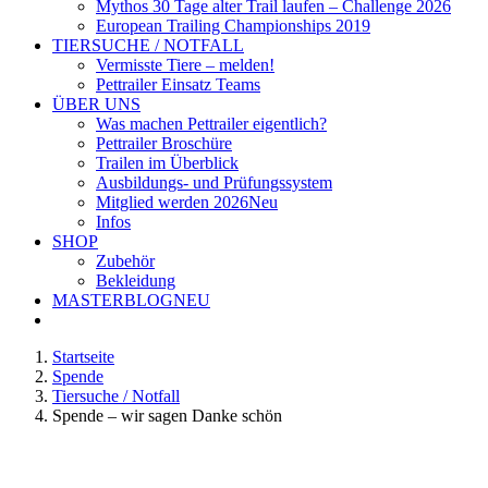
Mythos 30 Tage alter Trail laufen – Challenge 2026
European Trailing Championships 2019
TIERSUCHE / NOTFALL
Vermisste Tiere – melden!
Pettrailer Einsatz Teams
ÜBER UNS
Was machen Pettrailer eigentlich?
Pettrailer Broschüre
Trailen im Überblick
Ausbildungs- und Prüfungssystem
Mitglied werden 2026
Neu
Infos
SHOP
Zubehör
Bekleidung
MASTERBLOG
NEU
Startseite
Spende
Tiersuche / Notfall
Spende – wir sagen Danke schön