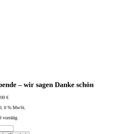
pende – wir sagen Danke schön
,00
€
kl. 0 % MwSt.
9 vorrätig
ende