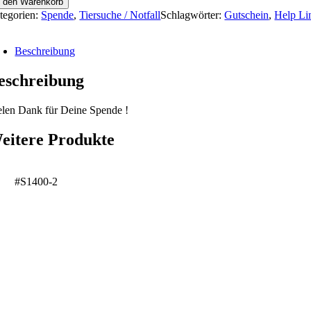
n den Warenkorb
r
tegorien:
Spende
,
Tiersuche / Notfall
Schlagwörter:
Gutschein
,
Help Li
gen
nke
hön
Beschreibung
nge
eschreibung
elen Dank für Deine Spende !
eitere Produkte
#S1400-2