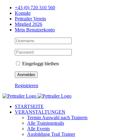
Zum
+43 (0) 720 310 560
Inhalt
Kontakt
springen
Pettrailer Verein
Mitglied 2026
Mein Benutzerkonto
Eingeloggt bleiben
Registrieren
Facebook
X
YouTube
Instagram
STARTSEITE
VERANSTALTUNGEN
Termin Auswahl nach Trainern
Alle Trainingstrails
Alle Events
Ausbildung Trail Trainer