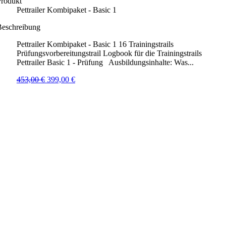
Produkt
Pettrailer Kombipaket - Basic 1
Beschreibung
Pettrailer Kombipaket - Basic 1 16 Trainingstrails
Prüfungsvorbereitungstrail Logbook für die Trainingstrails
Pettrailer Basic 1 - Prüfung Ausbildungsinhalte: Was...
Ursprünglicher
Aktueller
453,00
€
399,00
€
Preis
Preis
war:
ist:
453,00 €
399,00 €.