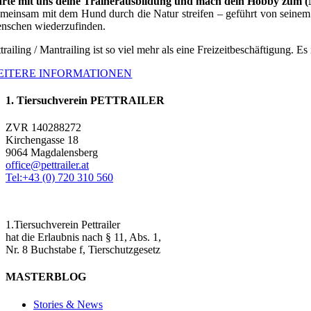
arte mit uns deine Trainerausbildung und mach dein Hobby zum 
meinsam mit dem Hund durch die Natur streifen – geführt von seinem G
nschen wiederzufinden.
trailing / Mantrailing ist so viel mehr als eine Freizeitbeschäftigung. Es
EITERE INFORMATIONEN
1. Tiersuchverein PETTRAILER
ZVR 140288272
Kirchengasse 18
9064 Magdalensberg
office@pettrailer.at
Tel:+43 (0) 720 310 560
1.Tiersuchverein Pettrailer
hat die Erlaubnis nach § 11, Abs. 1,
Nr. 8 Buchstabe f, Tierschutzgesetz
MASTERBLOG
Stories & News